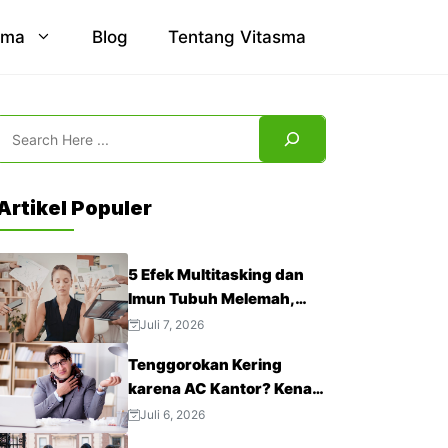
sma
Blog
Tentang Vitasma
Search
Artikel Populer
5 Efek Multitasking dan
Imun Tubuh Melemah,
Jangan Abaikan!
Juli 7, 2026
Tenggorokan Kering
karena AC Kantor? Kenali
4 Cara Mengatasinya
Juli 6, 2026