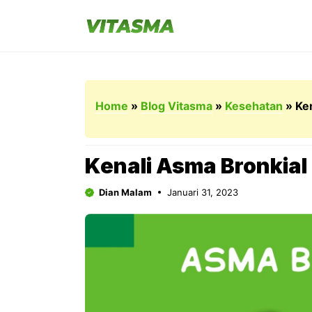
Langsung
ke
isi
Home
»
Blog Vitasma
»
Kesehatan
»
Ke
Kenali Asma Bronkia
Dian Malam
Januari 31, 2023