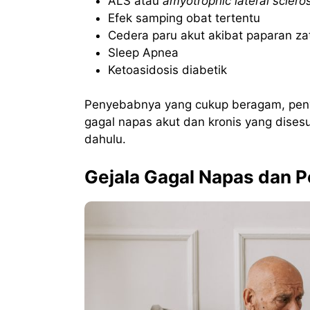
ALS atau
amyotrophic lateral sclero
Efek samping obat tertentu
Cedera paru akut akibat paparan za
Sleep Apnea
Ketoasidosis diabetik
Penyebabnya yang cukup beragam, penyak
gagal napas akut dan kronis yang dises
dahulu.
Gejala Gagal Napas dan 