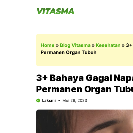
Langsung
ke
isi
Home
»
Blog Vitasma
»
Kesehatan
»
3+
Permanen Organ Tubuh
3+ Bahaya Gagal Nap
Permanen Organ Tub
Laksmi
Mei 26, 2023