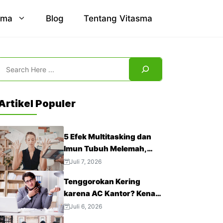
sma
Blog
Tentang Vitasma
Search
Artikel Populer
5 Efek Multitasking dan
Imun Tubuh Melemah,
Jangan Abaikan!
Juli 7, 2026
Tenggorokan Kering
karena AC Kantor? Kenali
4 Cara Mengatasinya
Juli 6, 2026