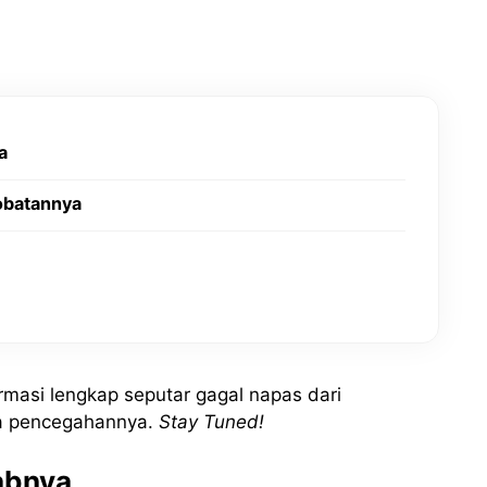
a
obatannya
ormasi lengkap seputar gagal napas dari
ga pencegahannya.
Stay Tuned!
abnya