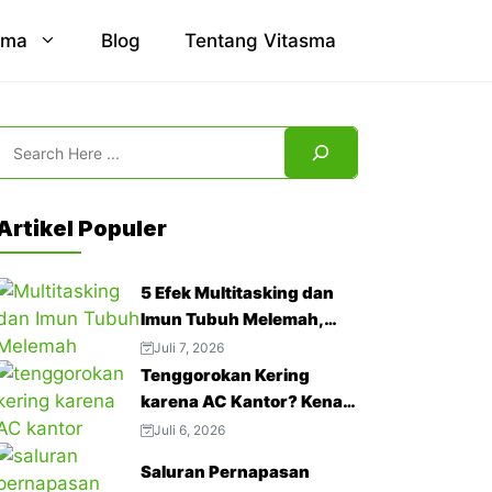
sma
Blog
Tentang Vitasma
Search
Artikel Populer
5 Efek Multitasking dan
Imun Tubuh Melemah,
Jangan Abaikan!
Juli 7, 2026
Tenggorokan Kering
karena AC Kantor? Kenali
4 Cara Mengatasinya
Juli 6, 2026
Saluran Pernapasan