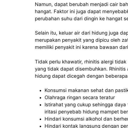
Namun, dapat berubah menjadi cair bahk
hangat. Faktor ini juga dapat menyebabka
perubahan suhu dari dingin ke hangat s
Selain itu, keluar air dari hidung juga dap
merupakan penyakit yang dipicu oleh zat 
memiliki penyakit ini karena bawaan da
Tidak perlu khawatir, rhinitis alergi ti
yang tidak dapat disembuhkan. Rhinitis 
hidung dapat dicegah dengan beberapa 
Konsumsi makanan sehat dan pasti
Olahraga ringan secara teratur
Istirahat yang cukup sehingga daya
iritasi penyebab hidung mampet be
Hindari konsumsi alkohol dan berhe
Hindari kontak langsung dengan pend