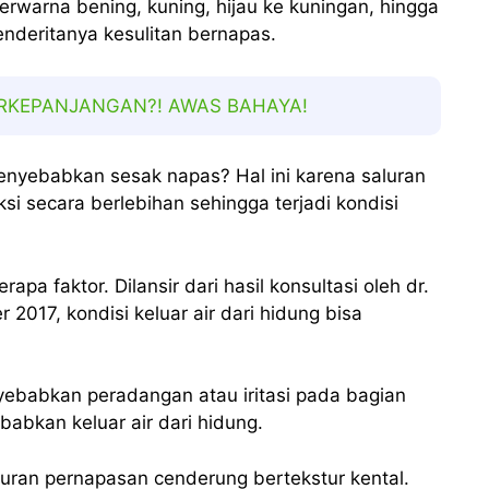
berwarna bening, kuning, hijau ke kuningan, hingga
deritanya kesulitan bernapas.
RKEPANJANGAN?! AWAS BAHAYA!
enyebabkan sesak napas? Hal ini karena saluran
si secara berlebihan sehingga terjadi kondisi
rapa faktor. Dilansir dari hasil konsultasi oleh dr.
2017, kondisi keluar air dari hidung bisa
yebabkan peradangan atau iritasi pada bagian
ebabkan keluar air dari hidung.
aluran pernapasan cenderung bertekstur kental.