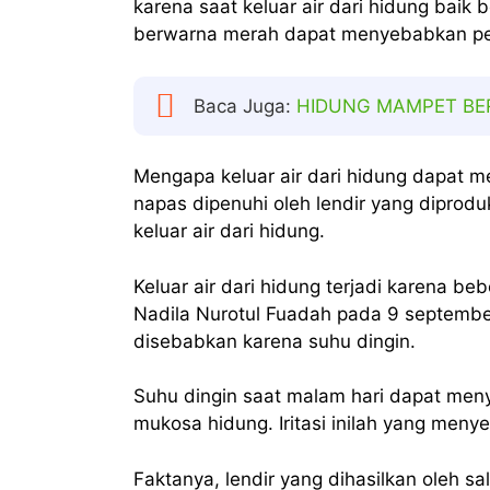
karena saat keluar air dari hidung baik 
berwarna merah dapat menyebabkan pen
Baca Juga:
HIDUNG MAMPET BE
Mengapa keluar air dari hidung dapat m
napas dipenuhi oleh lendir yang diproduk
keluar air dari hidung.
Keluar air dari hidung terjadi karena bebe
Nadila Nurotul Fuadah pada 9 september 
disebabkan karena suhu dingin.
Suhu dingin saat malam hari dapat men
mukosa hidung. Iritasi inilah yang meny
Faktanya, lendir yang dihasilkan oleh s