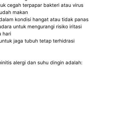
k cegah terpapar bakteri atau virus
esudah makan
alam kondisi hangat atau tidak panas
ara untuk mengurangi risiko iritasi
 hari
untuk jaga tubuh tetap terhidrasi
initis alergi dan suhu dingin adalah: