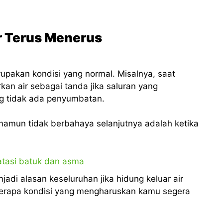
r Terus Menerus
rupakan kondisi yang normal. Misalnya, saat
n air sebagai tanda jika saluran yang
g tidak ada penyumbatan.
 namun tidak berbahaya selanjutnya adalah ketika
jadi alasan keseluruhan jika hidung keluar air
berapa kondisi yang mengharuskan kamu segera