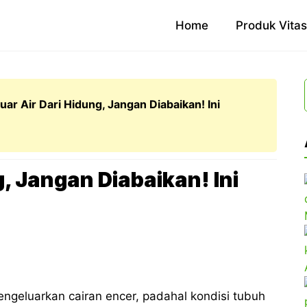
Home
Produk Vita
uar Air Dari Hidung, Jangan Diabaikan! Ini
g, Jangan Diabaikan! Ini
engeluarkan cairan encer, padahal kondisi tubuh