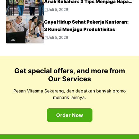
Anak Kuliahan: 3 Tips Menjaga Napas
Tetap Optimal di Tengah Aktivitas
Juli 5, 2026
Padat
Gaya Hidup Sehat Pekerja Kantoran:
3 Kunci Menjaga Produktivitas
Juli 5, 2026
Get special offers, and more from
Our Services
Pesan Vitasma Sekarang, dan dapatkan banyak promo
menarik lainnya.
Order Now