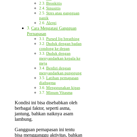
Bronkitis
Sinusitis
Stres atau gangguan
panik
Alergi
Cara Mengatasi Gangguan
Pernapasan
Pursed lip breathing
Duduk dengan badan
condong ke depan
Duduk dengan
menyandarkan kepala ke
meja
Berdiri dengan
menyandarkan punggung
Latihan pernapasan
diafragma
Menggunakan kipas
Minum Vitasma
Kondisi ini bisa disebabkan oleh
berbagai faktor, seperti asma,
jantung, bahkan naiknya asam
lambung.
Gangguan pernapasan ini tentu
bisa mengganggu aktivitas, bahkan