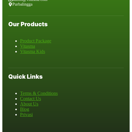
Purbalingga
Our Products
Product Package
Vitasma
Vitasma Kids
Quick Links
Terms & Conditions
Contact Us
About Us
Blog
Privasi