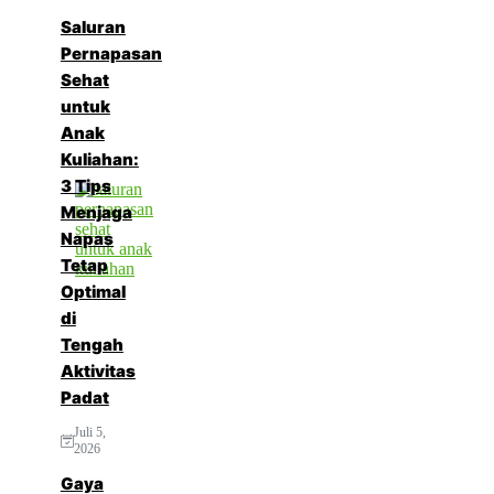
Saluran
Pernapasan
Sehat
untuk
Anak
Kuliahan:
3 Tips
Menjaga
Napas
Tetap
Optimal
di
Tengah
Aktivitas
Padat
Juli 5,
2026
Gaya