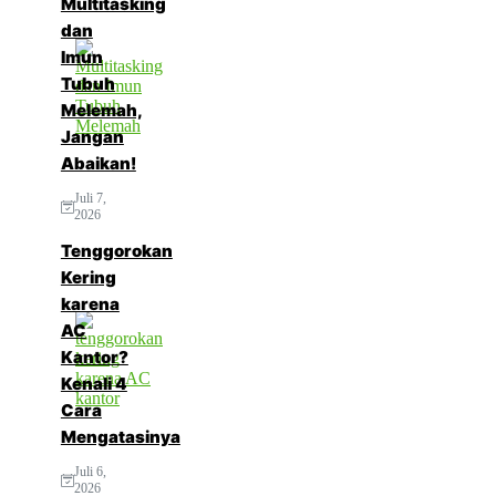
Multitasking
dan
Imun
Tubuh
Melemah,
Jangan
Abaikan!
Juli 7,
2026
Tenggorokan
Kering
karena
AC
Kantor?
Kenali 4
Cara
Mengatasinya
Juli 6,
2026