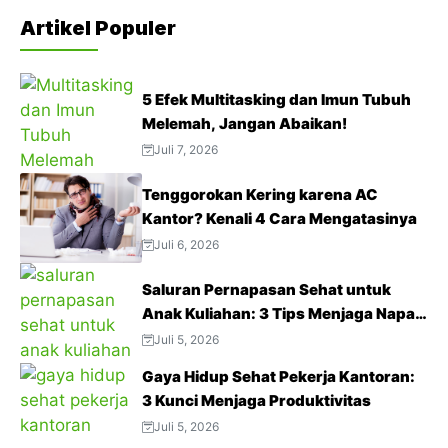
Artikel Populer
5 Efek Multitasking dan Imun Tubuh
Melemah, Jangan Abaikan!
Juli 7, 2026
Tenggorokan Kering karena AC
Kantor? Kenali 4 Cara Mengatasinya
Juli 6, 2026
Saluran Pernapasan Sehat untuk
Anak Kuliahan: 3 Tips Menjaga Napas
Tetap Optimal di Tengah Aktivitas
Juli 5, 2026
Padat
Gaya Hidup Sehat Pekerja Kantoran:
3 Kunci Menjaga Produktivitas
Juli 5, 2026