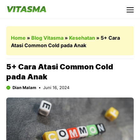
Langsung
ke
Me
isi
Home
»
Blog Vitasma
»
Kesehatan
»
5+ Cara
Atasi Common Cold pada Anak
5+ Cara Atasi Common Cold
pada Anak
Dian Malam
Juni 16, 2024