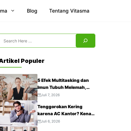
sma
Blog
Tentang Vitasma
Search
Artikel Populer
5 Efek Multitasking dan
Imun Tubuh Melemah,
Jangan Abaikan!
Juli 7, 2026
Tenggorokan Kering
karena AC Kantor? Kenali
4 Cara Mengatasinya
Juli 6, 2026