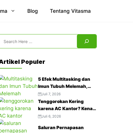
sma
Blog
Tentang Vitasma
Search
Artikel Populer
5 Efek Multitasking dan
Imun Tubuh Melemah,
Jangan Abaikan!
Juli 7, 2026
Tenggorokan Kering
karena AC Kantor? Kenali
4 Cara Mengatasinya
Juli 6, 2026
Saluran Pernapasan