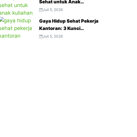
Sehat untuk Anak
Kuliahan: 3 Tips Menjaga
Juli 5, 2026
Napas Tetap Optimal di
Gaya Hidup Sehat Pekerja
Tengah Aktivitas Padat
Kantoran: 3 Kunci
Menjaga Produktivitas
Juli 5, 2026