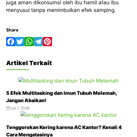
juga aman dikonsumsi oleh ibu hamil atau ibu
menyusui tanpa menimbulkan efek samping.
Share
F
T
W
T
P
a
w
h
e
i
Artikel Terkait
c
i
a
l
n
e
t
t
e
t
b
t
s
g
e
5 Efek Multitasking dan Imun Tubuh Melemah,
o
e
A
r
r
Jangan Abaikan!
o
r
p
a
e
Juli 7, 2026
k
p
m
s
t
Tenggorokan Kering karena AC Kantor? Kenali 4
Cara Mengatasinya