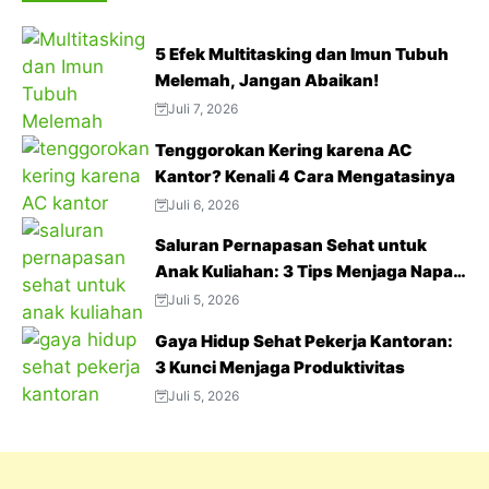
5 Efek Multitasking dan Imun Tubuh
Melemah, Jangan Abaikan!
Juli 7, 2026
Tenggorokan Kering karena AC
Kantor? Kenali 4 Cara Mengatasinya
Juli 6, 2026
Saluran Pernapasan Sehat untuk
Anak Kuliahan: 3 Tips Menjaga Napas
Tetap Optimal di Tengah Aktivitas
Juli 5, 2026
Padat
Gaya Hidup Sehat Pekerja Kantoran:
3 Kunci Menjaga Produktivitas
Juli 5, 2026