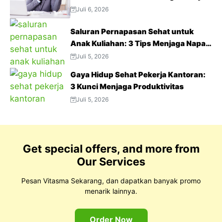
Juli 6, 2026
Saluran Pernapasan Sehat untuk
Anak Kuliahan: 3 Tips Menjaga Napas
Tetap Optimal di Tengah Aktivitas
Juli 5, 2026
Padat
Gaya Hidup Sehat Pekerja Kantoran:
3 Kunci Menjaga Produktivitas
Juli 5, 2026
Get special offers, and more from
Our Services
Pesan Vitasma Sekarang, dan dapatkan banyak promo
menarik lainnya.
Order Now