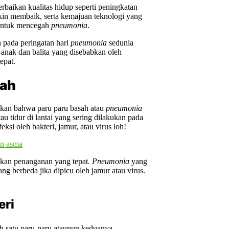
rbaikan kualitas hidup seperti peningkatan
akin membaik, serta kemajuan teknologi yang
 untuk mencegah
pneumonia
.
 pada peringatan hari
pneumonia
sedunia
anak dan balita yang disebabkan oleh
epat.
sah
tkan bahwa paru paru basah atau
pneumonia
au tidur di lantai yang sering dilakukan pada
eksi oleh bakteri, jamur, atau virus loh!
kukan penanganan yang tepat.
Pneumonia
yang
ng berbeda jika dipicu oleh jamur atau virus.
eri
ah satu paru-paru ataupun keduanya.