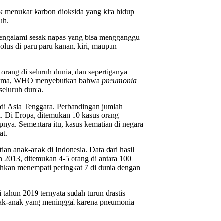
tuk menukar karbon dioksida yang kita hidup
uh.
n mengalami sesak napas yang bisa mengganggu
veolus di paru paru kanan, kiri, maupun
 orang di seluruh dunia, dan sepertiganya
ng sama, WHO menyebutkan bahwa
pneumonia
seluruh dunia.
 di Asia Tenggara. Perbandingan jumlah
h. Di Eropa, ditemukan 10 kasus orang
nya. Sementara itu, kasus kematian di negara
at.
ian anak-anak di Indonesia. Data dari hasil
n 2013, ditemukan 4-5 orang di antara 100
ahkan menempati peringkat 7 di dunia dengan
i tahun 2019 ternyata sudah turun drastis
anak-anak yang meninggal karena pneumonia