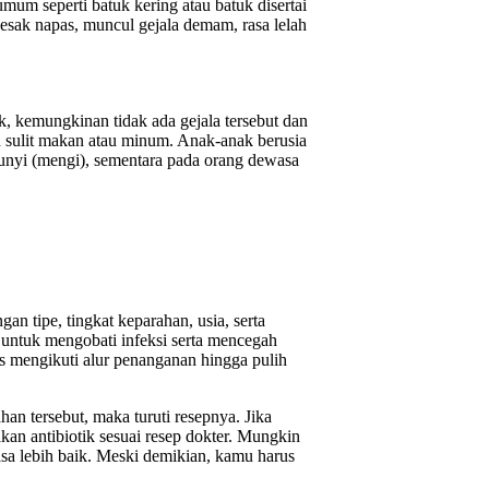
um seperti batuk kering atau batuk disertai
esak napas, muncul gejala demam, rasa lelah
k, kemungkinan tidak ada gejala tersebut dan
n sulit makan atau minum. Anak-anak berusia
bunyi (mengi), sementara pada orang dewasa
an tipe, tingkat keparahan, usia, serta
u untuk mengobati infeksi serta mencegah
rus mengikuti alur penanganan hingga pulih
n tersebut, maka turuti resepnya. Jika
kan antibiotik sesuai resep dokter. Mungkin
sa lebih baik. Meski demikian, kamu harus