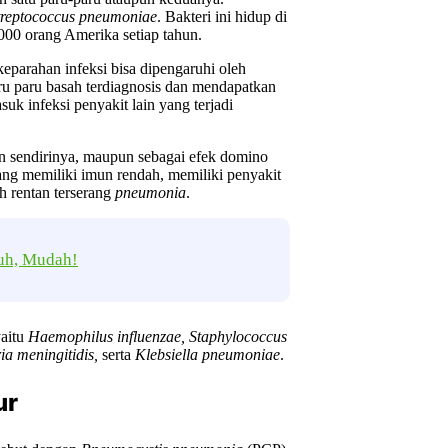
treptococcus pneumoniae
. Bakteri ini hidup di
.000 orang Amerika setiap tahun.
eparahan infeksi bisa dipengaruhi oleh
paru paru basah terdiagnosis dan mendapatkan
suk infeksi penyakit lain yang terjadi
gan sendirinya, maupun sebagai efek domino
yang memiliki imun rendah, memiliki penyakit
ih rentan terserang
pneumonia
.
uh, Mudah!
yaitu
Haemophilus influenzae, Staphylococcus
ia meningitidis,
serta
Klebsiella pneumoniae
.
ur