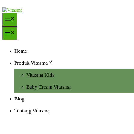
Langsung
ke
isi
Menu
Menu
Home
Produk Vitasma
Vitasma Kids
Baby Cream Vitasma
Blog
Tentang Vitasma