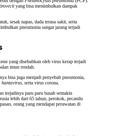
isebut dengan
Pneumocystis pneumonia
(PCP).
irovecii
yang bisa menimbulkan dampak
uk, sesak napas, dada terasa sakit, serta
nimbulkan pneumonia sangat jarang terjadi
s
onia
yang disebabkan oleh virus kerap terjadi
balan imun rendah.
mnya bisa juga menjadi penyebab pneumonia,
, hantavirus
, serta virus corona.
n terjadinya paru paru basah semakin
erusia lebih dari 65 tahun, perokok, pecandu
apasan, orang yang mendapat perawatan di