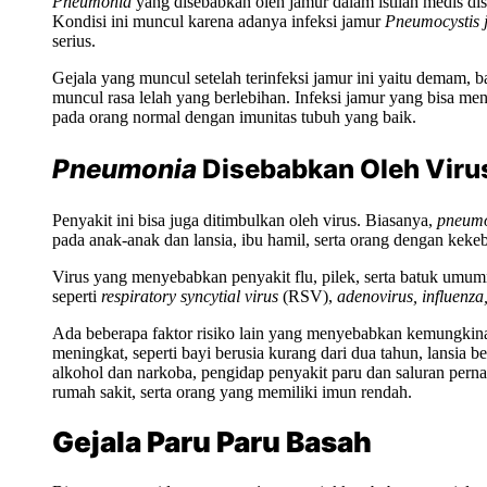
Pneumonia
yang disebabkan oleh jamur dalam istilah medis d
Kondisi ini muncul karena adanya infeksi jamur
Pneumocystis j
serius.
Gejala yang muncul setelah terinfeksi jamur ini yaitu demam, bat
muncul rasa lelah yang berlebihan. Infeksi jamur yang bisa me
pada orang normal dengan imunitas tubuh yang baik.
Pneumonia
Disebabkan Oleh Viru
Penyakit ini bisa juga ditimbulkan oleh virus. Biasanya,
pneum
pada anak-anak dan lansia, ibu hamil, serta orang dengan keke
Virus yang menyebabkan penyakit flu, pilek, serta batuk umu
seperti
respiratory syncytial virus
(RSV),
adenovirus, influenza
Ada beberapa faktor risiko lain yang menyebabkan kemungkina
meningkat, seperti bayi berusia kurang dari dua tahun, lansia b
alkohol dan narkoba, pengidap penyakit paru dan saluran pern
rumah sakit, serta orang yang memiliki imun rendah.
Gejala Paru Paru Basah