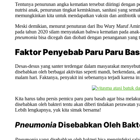
Tentunya penurunan angka kematian tersebut diiringi dengan pe
nutrisi anak, penurunan tingkat kemiskinan, sanitasi yang sem
memungkinkan kita untuk mendapatkan vaksin dan antibiotik
Meski demikian, menurut penuturan dari Ibu Wury Maruf Amin
pada tahun 2020 silam menyatakan bahwa kematian pada anak-
pneumonia
bisa dicegah dan diobati dengan penanganan yang t
Faktor Penyebab Paru Paru Ba
Desas-desus yang santer terdengar dalam masyarakat menyebu
disebabkan oleh berbagai aktivitas seperti mandi, berkendara, at
malam hari. Faktanya, penyakit ini sebenarnya terjadi karena inf
Kita harus tahu persis pemicu paru paru basah agar bisa mela
disebabkan oleh bakteri tentu akan diberi tindakan perawatan ya
Lebih lengkapnya, yuk kita simak bersama!
Pneumonia
Disebabkan Oleh Bakt
Pneumonia
yang disebabkan oleh bakteri bisa menginfeksi sal