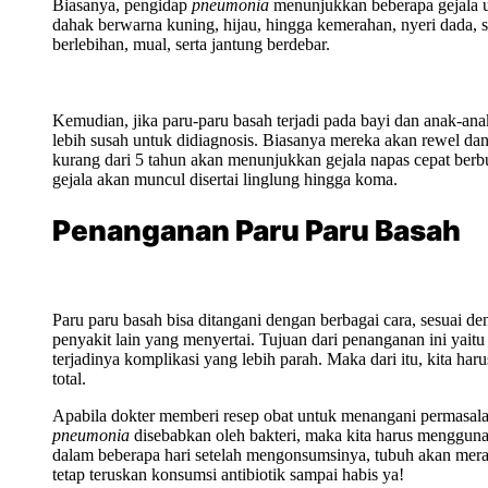
Biasanya, pengidap
pneumonia
menunjukkan beberapa gejala um
dahak berwarna kuning, hijau, hingga kemerahan, nyeri dada, s
berlebihan, mual, serta jantung berdebar.
Kemudian, jika paru-paru basah terjadi pada bayi dan anak-ana
lebih susah untuk didiagnosis. Biasanya mereka akan rewel da
kurang dari 5 tahun akan menunjukkan gejala napas cepat ber
gejala akan muncul disertai linglung hingga koma.
Penanganan Paru Paru Basah
Paru paru basah bisa ditangani dengan berbagai cara, sesuai deng
penyakit lain yang menyertai. Tujuan dari penanganan ini yait
terjadinya komplikasi yang lebih parah. Maka dari itu, kita ha
total.
Apabila dokter memberi resep obat untuk menangani permasalaha
pneumonia
disebabkan oleh bakteri, maka kita harus mengguna
dalam beberapa hari setelah mengonsumsinya, tubuh akan mera
tetap teruskan konsumsi antibiotik sampai habis ya!