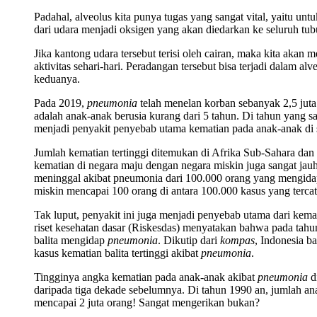
Padahal, alveolus kita punya tugas yang sangat vital, yaitu un
dari udara menjadi oksigen yang akan diedarkan ke seluruh tub
Jika kantong udara tersebut terisi oleh cairan, maka kita aka
aktivitas sehari-hari. Peradangan tersebut bisa terjadi dalam al
keduanya.
Pada 2019,
pneumonia
telah menelan korban sebanyak 2,5 juta
adalah anak-anak berusia kurang dari 5 tahun. Di tahun ya
menjadi penyakit penyebab utama kematian pada anak-anak di 
Jumlah kematian tertinggi ditemukan di Afrika Sub-Sahara dan
kematian di negara maju dengan negara miskin juga sangat jau
meninggal akibat pneumonia dari 100.000 orang yang mengidap
miskin mencapai 100 orang di antara 100.000 kasus yang tercat
Tak luput, penyakit ini juga menjadi penyebab utama dari kemat
riset kesehatan dasar (Riskesdas) menyatakan bahwa pada tahu
balita mengidap
pneumonia
. Dikutip dari
kompas
, Indonesia b
kasus kematian balita tertinggi akibat
pneumonia
.
Tingginya angka kematian pada anak-anak akibat
pneumonia
d
daripada tiga dekade sebelumnya. Di tahun 1990 an, jumlah 
mencapai 2 juta orang! Sangat mengerikan bukan?