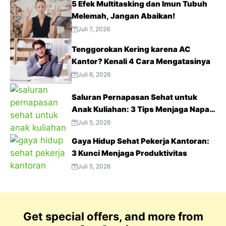
5 Efek Multitasking dan Imun Tubuh
Melemah, Jangan Abaikan!
Juli 7, 2026
Tenggorokan Kering karena AC
Kantor? Kenali 4 Cara Mengatasinya
Juli 6, 2026
Saluran Pernapasan Sehat untuk
Anak Kuliahan: 3 Tips Menjaga Napas
Tetap Optimal di Tengah Aktivitas
Juli 5, 2026
Padat
Gaya Hidup Sehat Pekerja Kantoran:
3 Kunci Menjaga Produktivitas
Juli 5, 2026
Get special offers, and more from