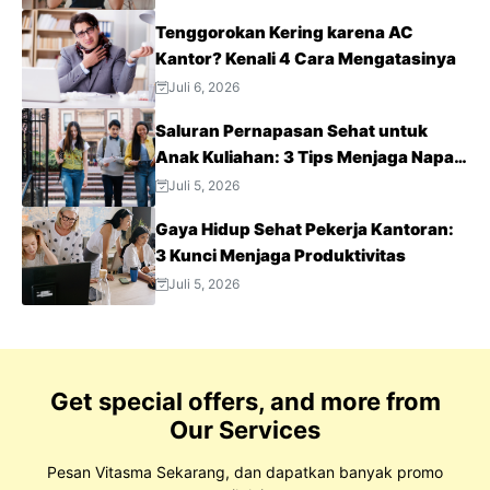
Tenggorokan Kering karena AC
Kantor? Kenali 4 Cara Mengatasinya
Juli 6, 2026
Saluran Pernapasan Sehat untuk
Anak Kuliahan: 3 Tips Menjaga Napas
Tetap Optimal di Tengah Aktivitas
Juli 5, 2026
Padat
Gaya Hidup Sehat Pekerja Kantoran:
3 Kunci Menjaga Produktivitas
Juli 5, 2026
Get special offers, and more from
Our Services
Pesan Vitasma Sekarang, dan dapatkan banyak promo