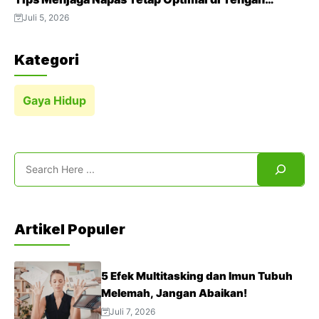
Aktivitas Padat
Juli 5, 2026
Kategori
Gaya Hidup
Search
Artikel Populer
5 Efek Multitasking dan Imun Tubuh
Melemah, Jangan Abaikan!
Juli 7, 2026