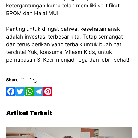
ketergantungan karna telah memiliki sertifikat
BPOM dan Halal MUI.
Penting untuk diingat bahwa, kesehatan anak
adalah investasi terbesar kita. Tetap semangat
dan terus berikan yang terbaik untuk buah hati
tercinta! Yuk, konsumsi Vitasm Kids, untuk
pernapasan Si Kecil menjadi lega dan lebih sehat!
Share
F
T
W
T
P
a
w
h
e
i
Artikel Terkait
c
i
a
l
n
e
t
t
e
t
b
t
s
g
e