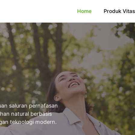
Home
Produk Vita
an saluran pernafasan
an natural berbasis
ngan teknologi modern.