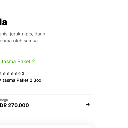
da
is, jeruk nipis, daun
terima oleh semua
☆
☆
☆
☆
☆
0.0
Vitasma Paket 2 Box
Harga
IDR 270.000