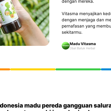
dengan mereka.
Vitasma menyajikan ke
dengan menjaga dan me
pernafasan yang membua
sekitarmu.
Madu Vitasma
Obat Batuk Herbal
ndonesia madu pereda gangguan salur