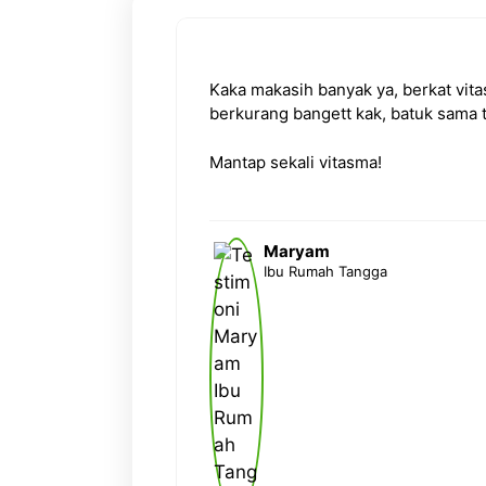
sil batuk
Kaka makasih banyak ya, berkat vit
nyaman karena
berkurang bangett kak, batuk sama 
, terimakasih
Mantap sekali vitasma!
Maryam
Ibu Rumah Tangga