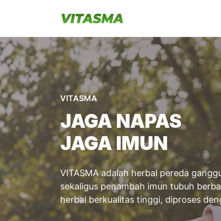
Langsung
ke
isi
VITASMA
JAGA NAPAS
JAGA IMUN
VITASMA adalah herbal pereda ganggu
sekaligus penambah imun tubuh berbah
herbal berkualitas tinggi, diproses de