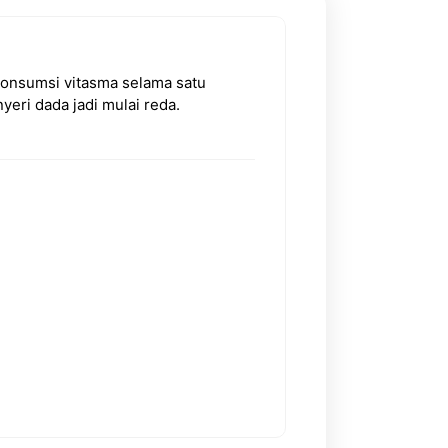
konsumsi vitasma selama satu
Vitasma sudah 
eri dada jadi mulai reda.
minggu, alhamd
tidak kambuh-ka
Tomo
Karyawan