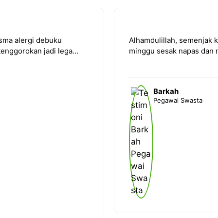
asma alergi debuku
Alhamdulillah, semenjak 
tenggorokan jadi lega…
minggu sesak napas dan ny
Barkah
Pegawai Swasta