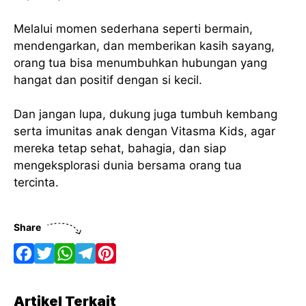
Melalui momen sederhana seperti bermain,
mendengarkan, dan memberikan kasih sayang,
orang tua bisa menumbuhkan hubungan yang
hangat dan positif dengan si kecil.
Dan jangan lupa, dukung juga tumbuh kembang
serta imunitas anak dengan Vitasma Kids, agar
mereka tetap sehat, bahagia, dan siap
mengeksplorasi dunia bersama orang tua
tercinta.
Share
F
T
W
T
P
a
w
h
e
i
Artikel Terkait