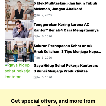
5 Efek Multitasking dan Imun Tubuh
Melemah, Jangan Abaikan!
Juli 7, 2026
Tenggorokan Kering karena AC
Kantor? Kenali 4 Cara Mengatasinya
Juli 6, 2026
Saluran Pernapasan Sehat untuk
Anak Kuliahan: 3 Tips Menjaga Napas
Tetap Optimal di Tengah Aktivitas
Juli 5, 2026
Padat
Gaya Hidup Sehat Pekerja Kantoran:
3 Kunci Menjaga Produktivitas
Juli 5, 2026
Get special offers, and more from