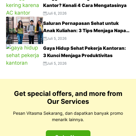
Kantor? Kenali 4 Cara Mengatasinya
Juli 6, 2026
Saluran Pernapasan Sehat untuk
Anak Kuliahan: 3 Tips Menjaga Napas
Tetap Optimal di Tengah Aktivitas
Juli 5, 2026
Padat
Gaya Hidup Sehat Pekerja Kantoran:
3 Kunci Menjaga Produktivitas
Juli 5, 2026
Get special offers, and more from
Our Services
Pesan Vitasma Sekarang, dan dapatkan banyak promo
menarik lainnya.