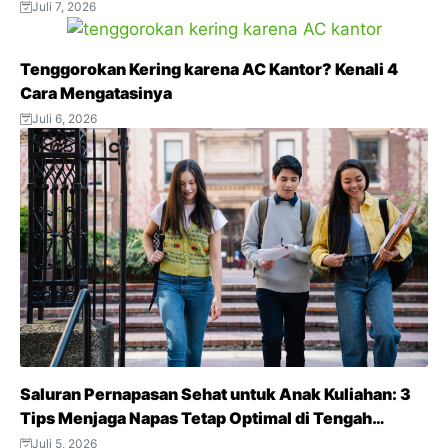
Juli 7, 2026
Tenggorokan Kering karena AC Kantor? Kenali 4
Cara Mengatasinya
Juli 6, 2026
Saluran Pernapasan Sehat untuk Anak Kuliahan: 3
Tips Menjaga Napas Tetap Optimal di Tengah
Aktivitas Padat
Juli 5, 2026