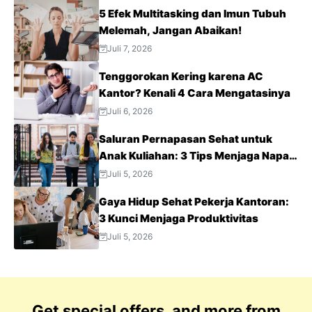
5 Efek Multitasking dan Imun Tubuh
Melemah, Jangan Abaikan!
Juli 7, 2026
Tenggorokan Kering karena AC
Kantor? Kenali 4 Cara Mengatasinya
Juli 6, 2026
Saluran Pernapasan Sehat untuk
Anak Kuliahan: 3 Tips Menjaga Napas
Tetap Optimal di Tengah Aktivitas
Juli 5, 2026
Padat
Gaya Hidup Sehat Pekerja Kantoran:
3 Kunci Menjaga Produktivitas
Juli 5, 2026
Get special offers, and more from