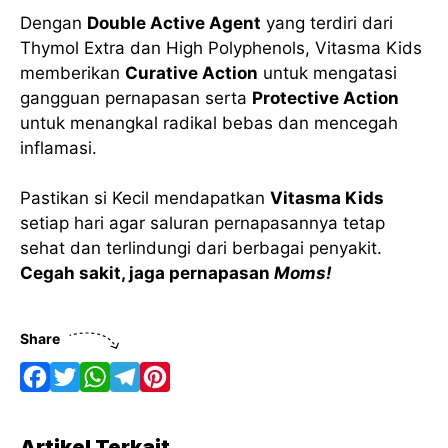
Dengan
Double Active Agent
yang terdiri dari
Thymol Extra dan High Polyphenols, Vitasma Kids
memberikan
Curative Action
untuk mengatasi
gangguan pernapasan serta
Protective Action
untuk menangkal radikal bebas dan mencegah
inflamasi.
Pastikan si Kecil mendapatkan
Vitasma Kids
setiap hari agar saluran pernapasannya tetap
sehat dan terlindungi dari berbagai penyakit.
Cegah sakit, jaga pernapasan
Moms!
Share
F
T
W
T
P
a
w
h
e
i
Artikel Terkait