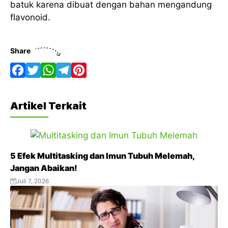
batuk karena dibuat dengan bahan mengandung
flavonoid.
Share
F
T
W
T
P
a
w
h
e
i
Artikel Terkait
c
i
a
l
n
e
t
t
e
t
b
t
s
g
e
5 Efek Multitasking dan Imun Tubuh Melemah,
o
e
A
r
r
Jangan Abaikan!
o
r
p
a
e
Juli 7, 2026
k
p
m
s
t