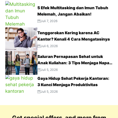
5 Efek Multitasking dan Imun Tubuh
Melemah, Jangan Abaikan!
Juli 7, 2026
Tenggorokan Kering karena AC
Kantor? Kenali 4 Cara Mengatasinya
Juli 6, 2026
Saluran Pernapasan Sehat untuk
Anak Kuliahan: 3 Tips Menjaga Napas
Tetap Optimal di Tengah Aktivitas
Juli 5, 2026
Padat
Gaya Hidup Sehat Pekerja Kantoran:
3 Kunci Menjaga Produktivitas
Juli 5, 2026
Get special offers, and more from