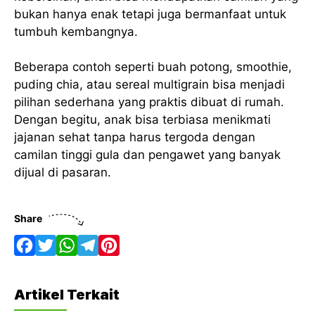
bukan hanya enak tetapi juga bermanfaat untuk
tumbuh kembangnya.
Beberapa contoh seperti buah potong, smoothie,
puding chia, atau sereal multigrain bisa menjadi
pilihan sederhana yang praktis dibuat di rumah.
Dengan begitu, anak bisa terbiasa menikmati
jajanan sehat tanpa harus tergoda dengan
camilan tinggi gula dan pengawet yang banyak
dijual di pasaran.
Share
F
T
W
T
P
a
w
h
e
i
Artikel Terkait
c
i
a
l
n