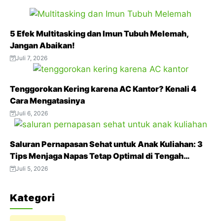
e
t
t
e
t
b
t
s
g
e
5 Efek Multitasking dan Imun Tubuh Melemah,
o
e
A
r
r
Jangan Abaikan!
o
r
p
a
e
Juli 7, 2026
k
p
m
s
t
Tenggorokan Kering karena AC Kantor? Kenali 4
Cara Mengatasinya
Juli 6, 2026
Saluran Pernapasan Sehat untuk Anak Kuliahan: 3
Tips Menjaga Napas Tetap Optimal di Tengah
Aktivitas Padat
Juli 5, 2026
Kategori