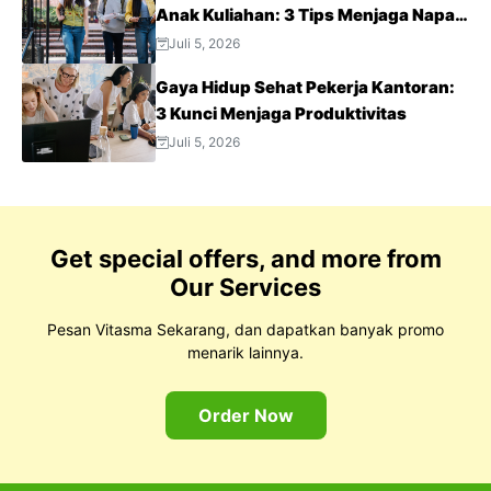
Anak Kuliahan: 3 Tips Menjaga Napas
Tetap Optimal di Tengah Aktivitas
Juli 5, 2026
Padat
Gaya Hidup Sehat Pekerja Kantoran:
3 Kunci Menjaga Produktivitas
Juli 5, 2026
Get special offers, and more from
Our Services
Pesan Vitasma Sekarang, dan dapatkan banyak promo
menarik lainnya.
Order Now