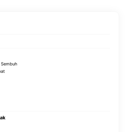
g Sembuh
bat
ak