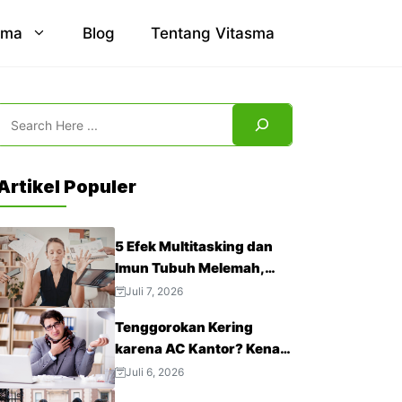
sma
Blog
Tentang Vitasma
Search
Artikel Populer
5 Efek Multitasking dan
Imun Tubuh Melemah,
Jangan Abaikan!
Juli 7, 2026
Tenggorokan Kering
karena AC Kantor? Kenali
4 Cara Mengatasinya
Juli 6, 2026