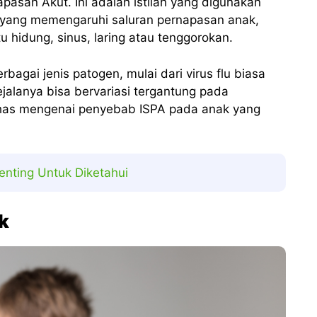
apasan Akut. Ini adalah istilah yang digunakan
 yang memengaruhi saluran pernapasan anak,
u hidung, sinus, laring atau tenggorokan.
bagai jenis patogen, mulai dari virus flu biasa
gejalanya bisa bervariasi tergantung pada
ahas mengenai penyebab ISPA pada anak yang
enting Untuk Diketahui
k