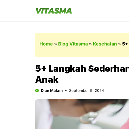
Langsung
ke
isi
Home
»
Blog Vitasma
»
Kesehatan
»
5+
5+ Langkah Sederhan
Anak
Dian Malam
September 9, 2024