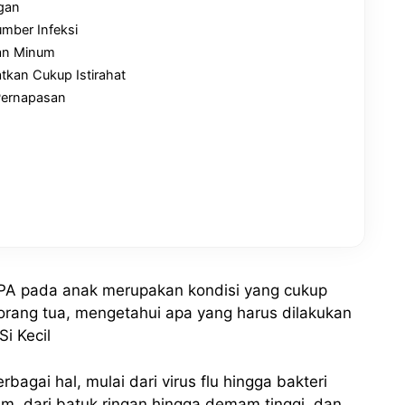
gan
umber Infeksi
dan Minum
atkan Cukup Istirahat
Pernapasan
ISPA pada anak merupakan kondisi yang cukup
orang tua, mengetahui apa yang harus dilakukan
i Kecil
agai hal, mulai dari virus flu hingga bakteri
am, dari batuk ringan hingga demam tinggi, dan