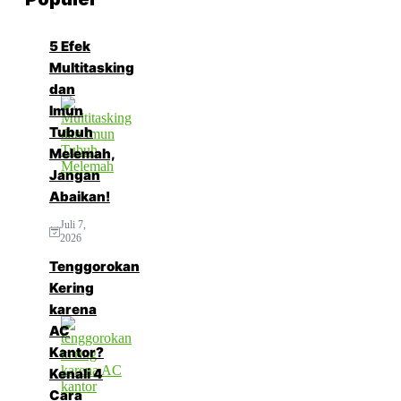
5 Efek
Multitasking
dan
Imun
Tubuh
Melemah,
Jangan
Abaikan!
Juli 7,
2026
Tenggorokan
Kering
karena
AC
Kantor?
Kenali 4
Cara