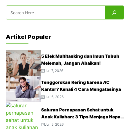
Search
Artikel Populer
5 Efek Multitasking dan Imun Tubuh
Melemah, Jangan Abaikan!
Juli 7, 2026
Tenggorokan Kering karena AC
Kantor? Kenali 4 Cara Mengatasinya
Juli 6, 2026
Saluran Pernapasan Sehat untuk
Anak Kuliahan: 3 Tips Menjaga Napas
Tetap Optimal di Tengah Aktivitas
Juli 5, 2026