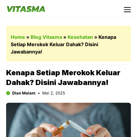
Langsung
ke
Me
isi
Home
»
Blog Vitasma
»
Kesehatan
»
Kenapa
Setiap Merokok Keluar Dahak? Disini
Jawabannya!
Kenapa Setiap Merokok Keluar
Dahak? Disini Jawabannya!
Dian Malam
Mei 2, 2025