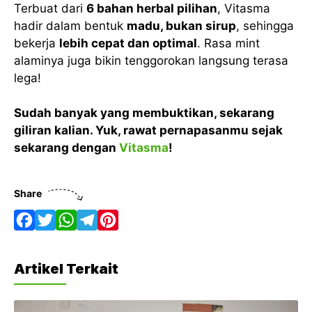
Terbuat dari
6 bahan herbal pilihan
, Vitasma
hadir dalam bentuk
madu, bukan sirup
, sehingga
bekerja
lebih cepat dan optimal
. Rasa mint
alaminya juga bikin tenggorokan langsung terasa
lega!
Sudah banyak yang membuktikan, sekarang
giliran kalian. Yuk, rawat pernapasanmu sejak
sekarang dengan
Vitasma
!
Share
F
T
W
T
P
a
w
h
e
i
Artikel Terkait
c
i
a
l
n
e
t
t
e
t