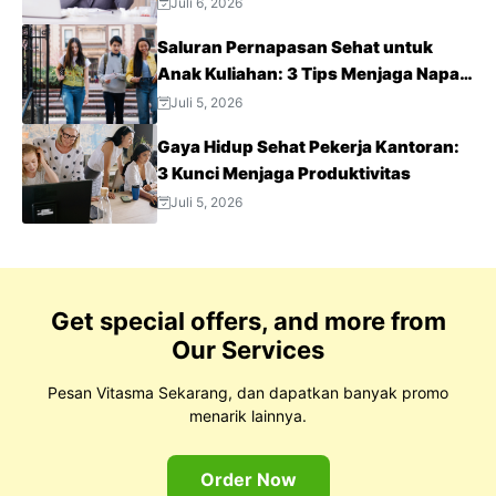
Juli 6, 2026
Saluran Pernapasan Sehat untuk
Anak Kuliahan: 3 Tips Menjaga Napas
Tetap Optimal di Tengah Aktivitas
Juli 5, 2026
Padat
Gaya Hidup Sehat Pekerja Kantoran:
3 Kunci Menjaga Produktivitas
Juli 5, 2026
Get special offers, and more from
Our Services
Pesan Vitasma Sekarang, dan dapatkan banyak promo
menarik lainnya.
Order Now