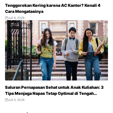
Tenggorokan Kering karena AC Kantor? Kenali 4
Cara Mengatasinya
Juli 6, 2026
Saluran Pernapasan Sehat untuk Anak Kuliahan: 3
Tips Menjaga Napas Tetap Optimal di Tengah
Aktivitas Padat
Juli 5, 2026