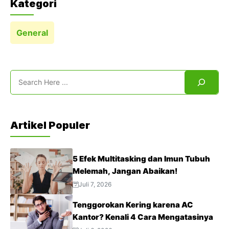
Kategori
General
Search
Artikel Populer
5 Efek Multitasking dan Imun Tubuh
Melemah, Jangan Abaikan!
Juli 7, 2026
Tenggorokan Kering karena AC
Kantor? Kenali 4 Cara Mengatasinya