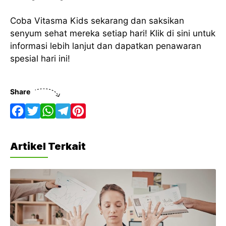
Coba Vitasma Kids sekarang dan saksikan
senyum sehat mereka setiap hari! Klik di sini untuk
informasi lebih lanjut dan dapatkan penawaran
spesial hari ini!
Share
F
T
W
T
P
a
w
h
e
i
Artikel Terkait
c
i
a
l
n
e
t
t
e
t
b
t
s
g
e
o
e
A
r
r
o
r
p
a
e