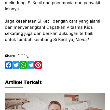
melindungi Si Kecil dari pneumonia dan penyakit
lainnya.
Jaga kesehatan Si Kecil dengan cara yang alami
dan menyenangkan! Dapatkan Vitasma Kids
sekarang juga dan berikan dukungan terbaik
untuk tumbuh kembang Si Kecil ya,
Moms!
Share
F
T
W
T
P
a
w
h
e
i
Artikel Terkait
c
i
a
l
n
e
t
t
e
t
b
t
s
g
e
o
e
A
r
r