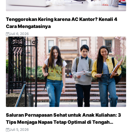
Tenggorokan Kering karena AC Kantor? Kenali 4
Cara Mengatasinya
Juli 6, 2026
Saluran Pernapasan Sehat untuk Anak Kuliahan: 3
Tips Menjaga Napas Tetap Optimal di Tengah
Aktivitas Padat
Juli 5, 2026