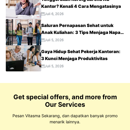
Kantor? Kenali 4 Cara Mengatasinya
Juli 6, 2026
Saluran Pernapasan Sehat untuk
Anak Kuliahan: 3 Tips Menjaga Napas
Tetap Optimal di Tengah Aktivitas
Juli 5, 2026
Padat
Gaya Hidup Sehat Pekerja Kantoran:
3 Kunci Menjaga Produktivitas
Juli 5, 2026
Get special offers, and more from
Our Services
Pesan Vitasma Sekarang, dan dapatkan banyak promo
menarik lainnya.