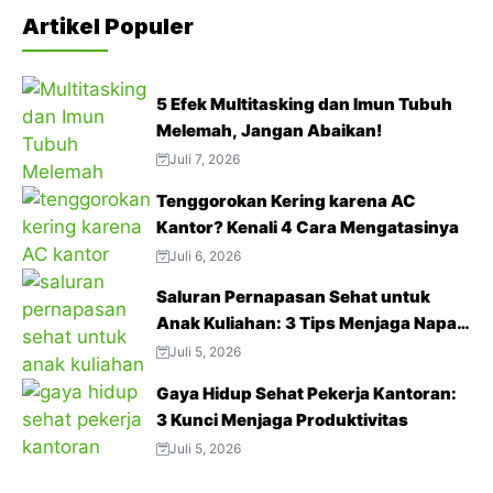
Artikel Populer
5 Efek Multitasking dan Imun Tubuh
Melemah, Jangan Abaikan!
Juli 7, 2026
Tenggorokan Kering karena AC
Kantor? Kenali 4 Cara Mengatasinya
Juli 6, 2026
Saluran Pernapasan Sehat untuk
Anak Kuliahan: 3 Tips Menjaga Napas
Tetap Optimal di Tengah Aktivitas
Juli 5, 2026
Padat
Gaya Hidup Sehat Pekerja Kantoran:
3 Kunci Menjaga Produktivitas
Juli 5, 2026