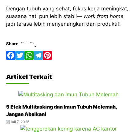
Dengan tubuh yang sehat, fokus kerja meningkat,
suasana hati pun lebih stabil—
work from home
jadi terasa lebih menyenangkan dan produktif!
Share
F
T
W
T
P
a
w
h
e
i
Artikel Terkait
c
i
a
l
n
e
t
t
e
t
b
t
s
g
e
5 Efek Multitasking dan Imun Tubuh Melemah,
o
e
A
r
r
Jangan Abaikan!
o
r
p
a
e
Juli 7, 2026
k
p
m
s