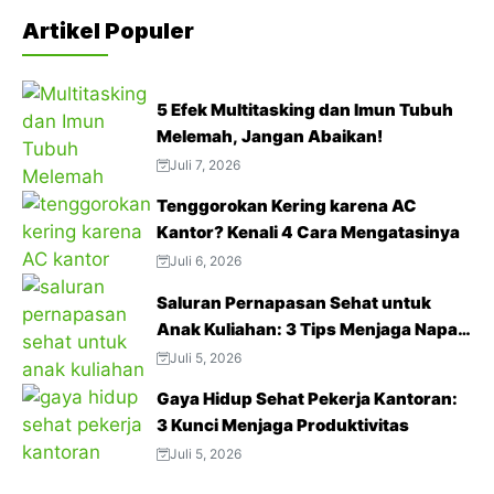
Artikel Populer
5 Efek Multitasking dan Imun Tubuh
Melemah, Jangan Abaikan!
Juli 7, 2026
Tenggorokan Kering karena AC
Kantor? Kenali 4 Cara Mengatasinya
Juli 6, 2026
Saluran Pernapasan Sehat untuk
Anak Kuliahan: 3 Tips Menjaga Napas
Tetap Optimal di Tengah Aktivitas
Juli 5, 2026
Padat
Gaya Hidup Sehat Pekerja Kantoran:
3 Kunci Menjaga Produktivitas
Juli 5, 2026