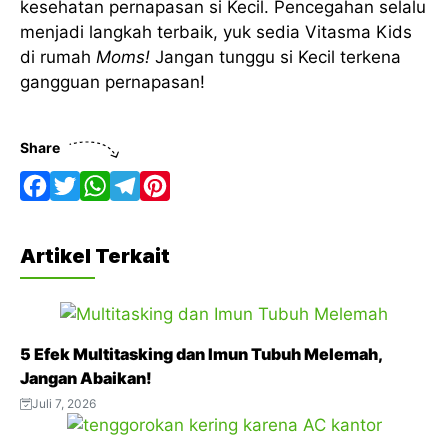
kesehatan pernapasan si Kecil. Pencegahan selalu
menjadi langkah terbaik, yuk sedia Vitasma Kids
di rumah
Moms!
Jangan tunggu si Kecil terkena
gangguan pernapasan!
Share
F
T
W
T
P
a
w
h
e
i
Artikel Terkait
c
i
a
l
n
e
t
t
e
t
b
t
s
g
e
5 Efek Multitasking dan Imun Tubuh Melemah,
o
e
A
r
r
Jangan Abaikan!
o
r
p
a
e
Juli 7, 2026
k
p
m
s