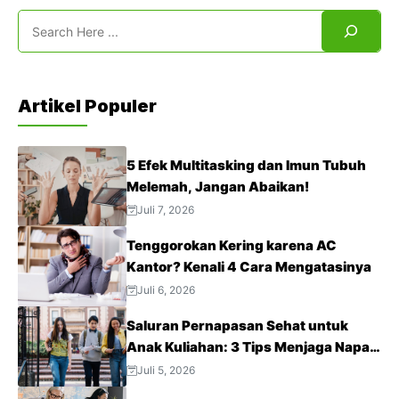
Search
Artikel Populer
5 Efek Multitasking dan Imun Tubuh
Melemah, Jangan Abaikan!
Juli 7, 2026
Tenggorokan Kering karena AC
Kantor? Kenali 4 Cara Mengatasinya
Juli 6, 2026
Saluran Pernapasan Sehat untuk
Anak Kuliahan: 3 Tips Menjaga Napas
Tetap Optimal di Tengah Aktivitas
Juli 5, 2026
Padat