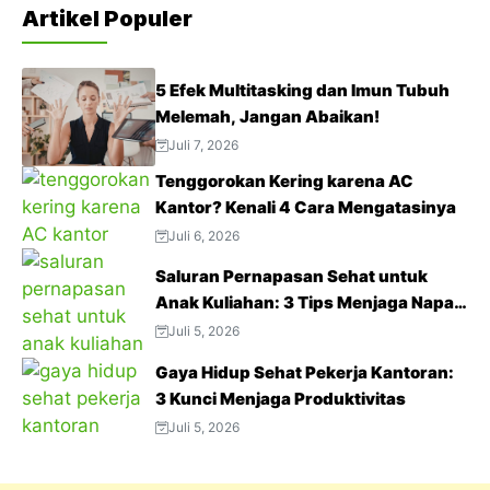
Artikel Populer
5 Efek Multitasking dan Imun Tubuh
Melemah, Jangan Abaikan!
Juli 7, 2026
Tenggorokan Kering karena AC
Kantor? Kenali 4 Cara Mengatasinya
Juli 6, 2026
Saluran Pernapasan Sehat untuk
Anak Kuliahan: 3 Tips Menjaga Napas
Tetap Optimal di Tengah Aktivitas
Juli 5, 2026
Padat
Gaya Hidup Sehat Pekerja Kantoran:
3 Kunci Menjaga Produktivitas
Juli 5, 2026