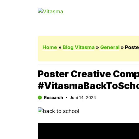
Langsung
ke
isi
Home
»
Blog Vitasma
»
General
»
Poste
Poster Creative Comp
#VitasmaBackToScho
Research
Juni 14, 2024