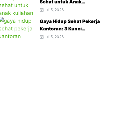
Sehat untuk Anak
Kuliahan: 3 Tips Menjaga
Juli 5, 2026
Napas Tetap Optimal di
Gaya Hidup Sehat Pekerja
Tengah Aktivitas Padat
Kantoran: 3 Kunci
Menjaga Produktivitas
Juli 5, 2026