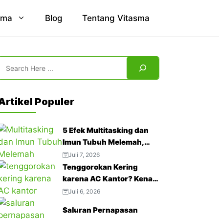
sma
Blog
Tentang Vitasma
Search
Artikel Populer
5 Efek Multitasking dan
Imun Tubuh Melemah,
Jangan Abaikan!
Juli 7, 2026
Tenggorokan Kering
karena AC Kantor? Kenali
4 Cara Mengatasinya
Juli 6, 2026
Saluran Pernapasan