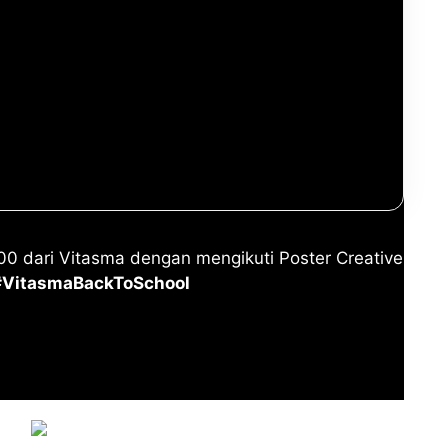
i Poster Creative Vitasma
h Lomba Creative Poster Vitasma
tuan Poster Creative Vitasma Competition
Ikuti Poster Creative Vitasma
000 dari Vitasma dengan mengikuti Poster Creative
#VitasmaBackToSchool