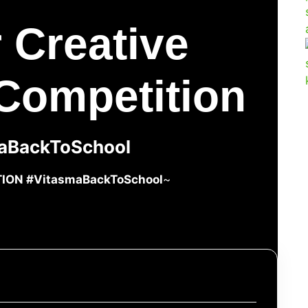
 Creative
Competition
aBackToSchool
ION #VitasmaBackToSchool
~
itasmaBackToSchool