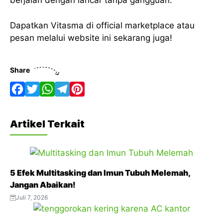
berjalan dengan lancar tanpa gangguan.
Dapatkan Vitasma di official marketplace atau
pesan melalui website ini sekarang juga!
Share
F
T
W
T
P
a
w
h
e
i
Artikel Terkait
c
i
a
l
n
e
t
t
e
t
b
t
s
g
e
5 Efek Multitasking dan Imun Tubuh Melemah,
o
e
A
r
r
Jangan Abaikan!
o
r
p
a
e
Juli 7, 2026
k
p
m
s