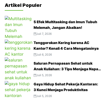
Artikel Populer
5 Efek Multitasking dan Imun Tubuh
Melemah, Jangan Abaikan!
Juli 7, 2026
Tenggorokan Kering karena AC
Kantor? Kenali 4 Cara Mengatasinya
Juli 6, 2026
Saluran Pernapasan Sehat untuk
Anak Kuliahan: 3 Tips Menjaga Napas
Tetap Optimal di Tengah Aktivitas
Juli 5, 2026
Padat
Gaya Hidup Sehat Pekerja Kantoran:
3 Kunci Menjaga Produktivitas
Juli 5, 2026