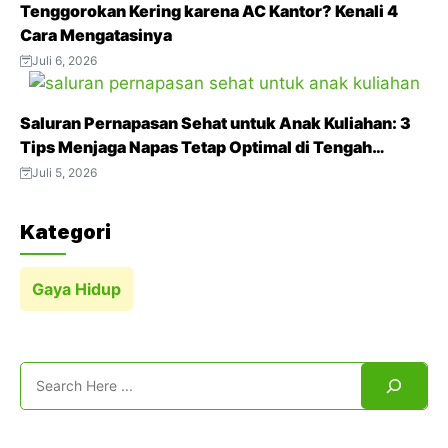
t
Tenggorokan Kering karena AC Kantor? Kenali 4
Cara Mengatasinya
Juli 6, 2026
Saluran Pernapasan Sehat untuk Anak Kuliahan: 3
Tips Menjaga Napas Tetap Optimal di Tengah
Aktivitas Padat
Juli 5, 2026
Kategori
Gaya Hidup
Search