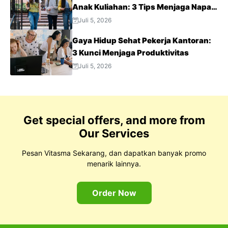
Anak Kuliahan: 3 Tips Menjaga Napas
Tetap Optimal di Tengah Aktivitas
Juli 5, 2026
Padat
Gaya Hidup Sehat Pekerja Kantoran:
3 Kunci Menjaga Produktivitas
Juli 5, 2026
Get special offers, and more from
Our Services
Pesan Vitasma Sekarang, dan dapatkan banyak promo
menarik lainnya.
Order Now