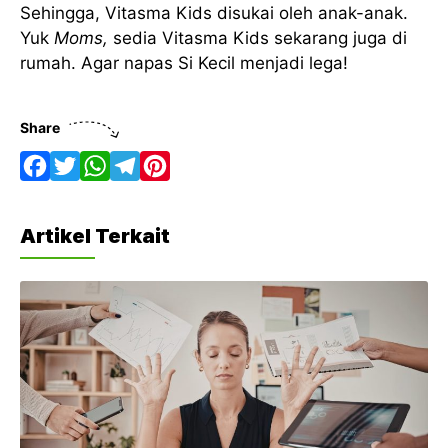
Sehingga, Vitasma Kids disukai oleh anak-anak.
Yuk
Moms,
sedia Vitasma Kids sekarang juga di
rumah. Agar napas Si Kecil menjadi lega!
Share
F
T
W
T
P
a
w
h
e
i
Artikel Terkait
c
i
a
l
n
e
t
t
e
t
b
t
s
g
e
o
e
A
r
r
o
r
p
a
e
k
p
m
s
t