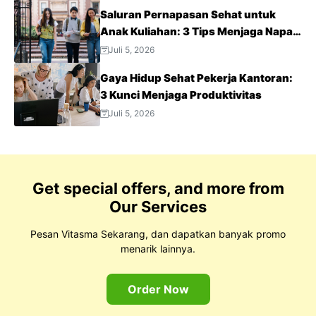
Saluran Pernapasan Sehat untuk
Anak Kuliahan: 3 Tips Menjaga Napas
Tetap Optimal di Tengah Aktivitas
Juli 5, 2026
Padat
Gaya Hidup Sehat Pekerja Kantoran:
3 Kunci Menjaga Produktivitas
Juli 5, 2026
Get special offers, and more from
Our Services
Pesan Vitasma Sekarang, dan dapatkan banyak promo
menarik lainnya.
Order Now