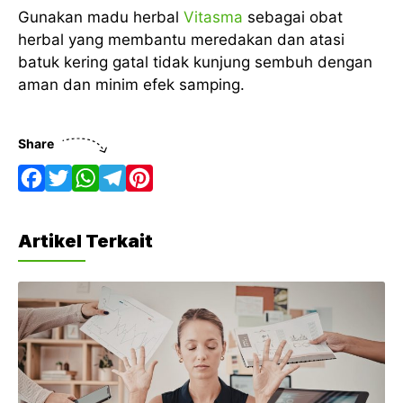
Gunakan madu herbal
Vitasma
sebagai obat
herbal yang membantu meredakan dan atasi
batuk kering gatal tidak kunjung sembuh dengan
aman dan minim efek samping.
Share
F
T
W
T
P
a
w
h
e
i
Artikel Terkait
c
i
a
l
n
e
t
t
e
t
b
t
s
g
e
o
e
A
r
r
o
r
p
a
e
k
p
m
s