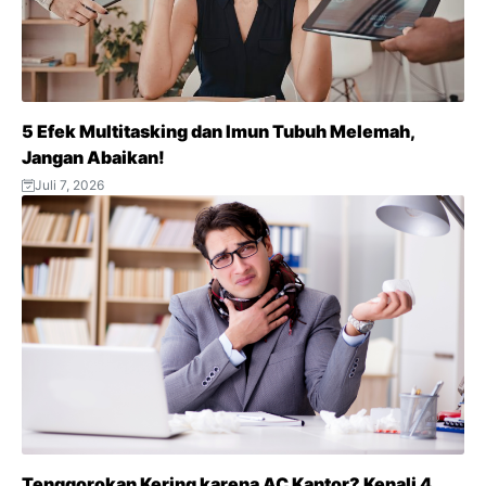
t
5 Efek Multitasking dan Imun Tubuh Melemah,
Jangan Abaikan!
Juli 7, 2026
Tenggorokan Kering karena AC Kantor? Kenali 4