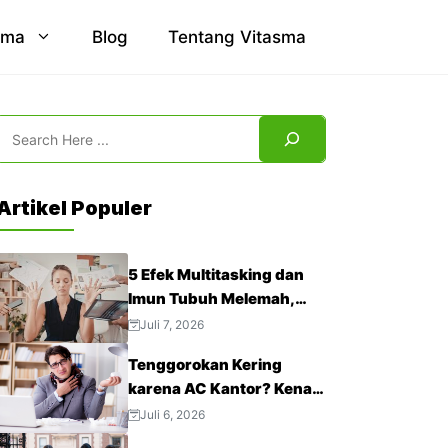
sma
Blog
Tentang Vitasma
Search
Artikel Populer
5 Efek Multitasking dan
Imun Tubuh Melemah,
Jangan Abaikan!
Juli 7, 2026
Tenggorokan Kering
karena AC Kantor? Kenali
4 Cara Mengatasinya
Juli 6, 2026