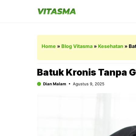
Langsung
ke
isi
Home
»
Blog Vitasma
»
Kesehatan
»
Bat
Batuk Kronis Tanpa Ge
Dian Malam
Agustus 9, 2025