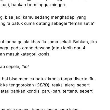
ri-hari, bahkan berminggu-minggu.
g, bisa jadi kamu sedang menghadapi yang
ngira batuk cuma datang sebagai “teman setia”
 tanpa gejala khas flu sama sekali. Bahkan, jika
inggu pada orang dewasa (atau lebih dari 4
ah masuk kategori kronis.
gap sepele,
lho!
al bisa memicu batuk kronis tanpa disertai flu.
k ke tenggorokan (
GERD
), reaksi alergi seperti
, atau bahkan kondisi paru-paru tertentu seperti
uga bisa muncul tanpa alasan yang jelas—