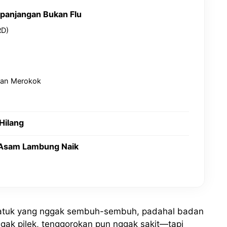
panjangan Bukan Flu
RD)
saan Merokok
Hilang
 Asam Lambung Naik
 batuk yang nggak sembuh-sembuh, padahal badan
gak pilek, tenggorokan pun nggak sakit—tapi