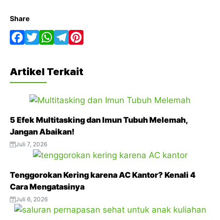
Share
F
T
W
T
P
a
w
h
e
i
Artikel Terkait
c
i
a
l
n
e
t
t
e
t
b
t
s
g
e
5 Efek Multitasking dan Imun Tubuh Melemah,
o
e
A
r
r
Jangan Abaikan!
o
r
p
a
e
Juli 7, 2026
k
p
m
s
t
Tenggorokan Kering karena AC Kantor? Kenali 4
Cara Mengatasinya
Juli 6, 2026