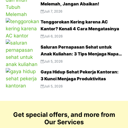
Melemah, Jangan Abaikan!
Juli 7, 2026
Tenggorokan Kering karena AC
Kantor? Kenali 4 Cara Mengatasinya
Juli 6, 2026
Saluran Pernapasan Sehat untuk
Anak Kuliahan: 3 Tips Menjaga Napas
Tetap Optimal di Tengah Aktivitas
Juli 5, 2026
Padat
Gaya Hidup Sehat Pekerja Kantoran:
3 Kunci Menjaga Produktivitas
Juli 5, 2026
Get special offers, and more from
Our Services