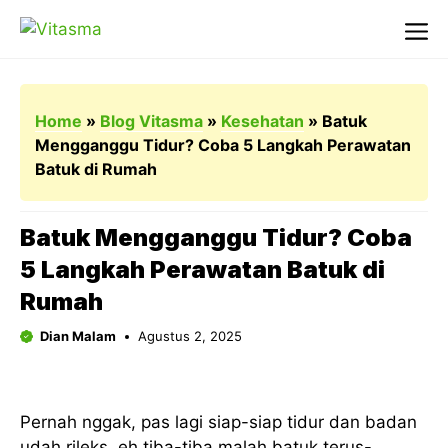
Langsung
ke
Me
isi
Home
»
Blog Vitasma
»
Kesehatan
»
Batuk
Mengganggu Tidur? Coba 5 Langkah Perawatan
Batuk di Rumah
Batuk Mengganggu Tidur? Coba
5 Langkah Perawatan Batuk di
Rumah
Dian Malam
Agustus 2, 2025
Pernah nggak, pas lagi siap-siap tidur dan badan
udah rileks, eh tiba-tiba malah batuk terus-