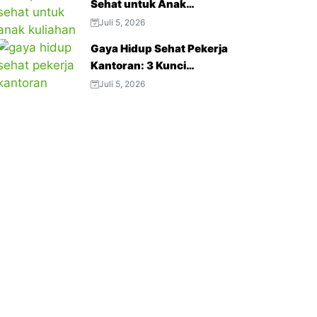
Sehat untuk Anak
Kuliahan: 3 Tips Menjaga
Juli 5, 2026
Napas Tetap Optimal di
Gaya Hidup Sehat Pekerja
Tengah Aktivitas Padat
Kantoran: 3 Kunci
Menjaga Produktivitas
Juli 5, 2026