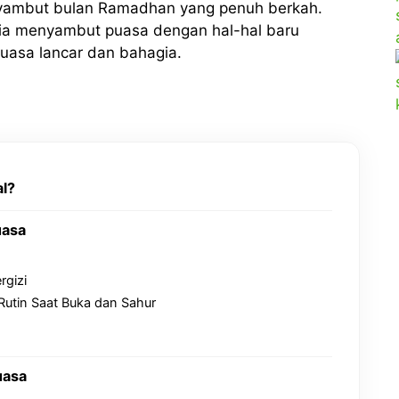
yambut bulan Ramadhan yang penuh berkah.
sia menyambut puasa dengan hal-hal baru
puasa lancar dan bahagia.
l?
uasa
gizi
utin Saat Buka dan Sahur
uasa