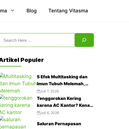
sma
Blog
Tentang Vitasma
Search
Artikel Populer
5 Efek Multitasking dan
Imun Tubuh Melemah,
Jangan Abaikan!
Juli 7, 2026
Tenggorokan Kering
karena AC Kantor? Kenali
4 Cara Mengatasinya
Juli 6, 2026
Saluran Pernapasan