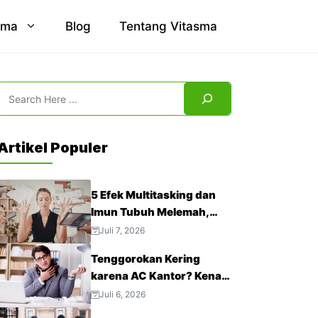
sma
Blog
Tentang Vitasma
Search
Artikel Populer
5 Efek Multitasking dan
Imun Tubuh Melemah,
Jangan Abaikan!
Juli 7, 2026
Tenggorokan Kering
karena AC Kantor? Kenali
4 Cara Mengatasinya
Juli 6, 2026