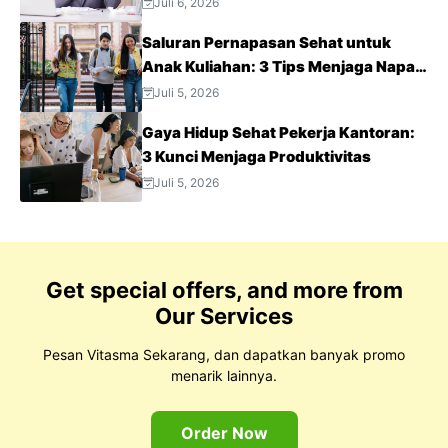
Juli 6, 2026
Saluran Pernapasan Sehat untuk
Anak Kuliahan: 3 Tips Menjaga Napas
Tetap Optimal di Tengah Aktivitas
Juli 5, 2026
Padat
Gaya Hidup Sehat Pekerja Kantoran:
3 Kunci Menjaga Produktivitas
Juli 5, 2026
Get special offers, and more from
Our Services
Pesan Vitasma Sekarang, dan dapatkan banyak promo
menarik lainnya.
Order Now