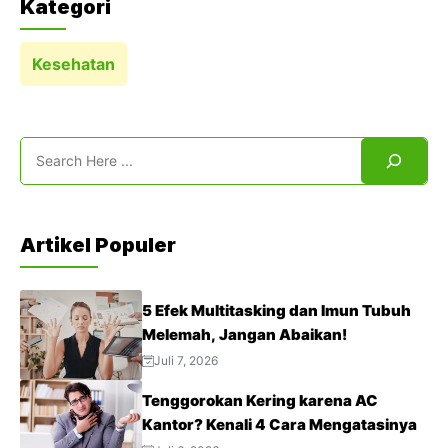
Kategori
Kesehatan
Search
Artikel Populer
5 Efek Multitasking dan Imun Tubuh
Melemah, Jangan Abaikan!
Juli 7, 2026
Tenggorokan Kering karena AC
Kantor? Kenali 4 Cara Mengatasinya