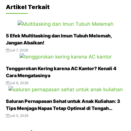
a
w
h
e
i
Artikel Terkait
c
i
a
l
n
e
t
t
e
t
b
t
s
g
e
5 Efek Multitasking dan Imun Tubuh Melemah,
o
e
A
r
r
Jangan Abaikan!
o
r
p
a
e
Juli 7, 2026
k
p
m
s
t
Tenggorokan Kering karena AC Kantor? Kenali 4
Cara Mengatasinya
Juli 6, 2026
Saluran Pernapasan Sehat untuk Anak Kuliahan: 3
Tips Menjaga Napas Tetap Optimal di Tengah
Aktivitas Padat
Juli 5, 2026