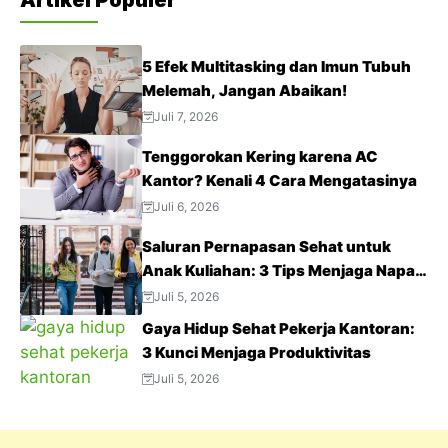
Artikel Populer
5 Efek Multitasking dan Imun Tubuh
Melemah, Jangan Abaikan!
Juli 7, 2026
Tenggorokan Kering karena AC
Kantor? Kenali 4 Cara Mengatasinya
Juli 6, 2026
Saluran Pernapasan Sehat untuk
Anak Kuliahan: 3 Tips Menjaga Napas
Tetap Optimal di Tengah Aktivitas
Juli 5, 2026
Padat
Gaya Hidup Sehat Pekerja Kantoran:
3 Kunci Menjaga Produktivitas
Juli 5, 2026