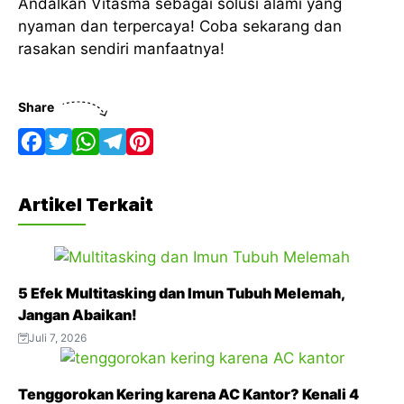
Andalkan Vitasma sebagai solusi alami yang
nyaman dan terpercaya! Coba sekarang dan
rasakan sendiri manfaatnya!
Share
F
T
W
T
P
a
w
h
e
i
Artikel Terkait
c
i
a
l
n
e
t
t
e
t
b
t
s
g
e
5 Efek Multitasking dan Imun Tubuh Melemah,
o
e
A
r
r
Jangan Abaikan!
o
r
p
a
e
Juli 7, 2026
k
p
m
s
t
Tenggorokan Kering karena AC Kantor? Kenali 4