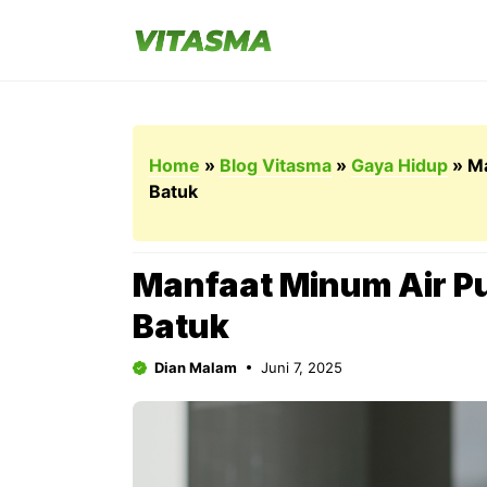
Langsung
ke
isi
Home
»
Blog Vitasma
»
Gaya Hidup
»
Ma
Batuk
Manfaat Minum Air P
Batuk
Dian Malam
Juni 7, 2025