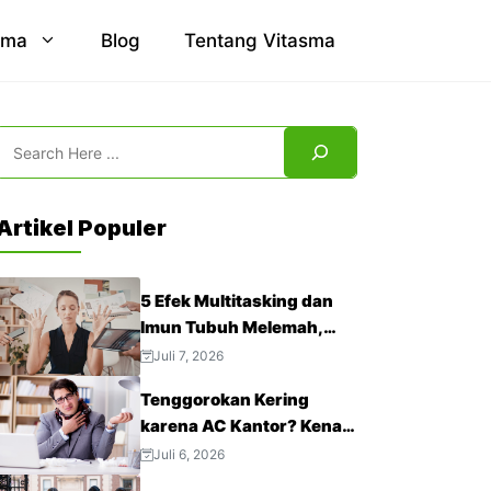
sma
Blog
Tentang Vitasma
Search
Artikel Populer
5 Efek Multitasking dan
Imun Tubuh Melemah,
Jangan Abaikan!
Juli 7, 2026
Tenggorokan Kering
karena AC Kantor? Kenali
4 Cara Mengatasinya
Juli 6, 2026