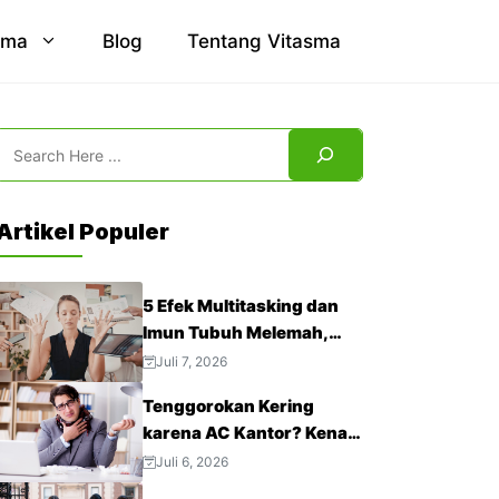
sma
Blog
Tentang Vitasma
Search
Artikel Populer
5 Efek Multitasking dan
Imun Tubuh Melemah,
Jangan Abaikan!
Juli 7, 2026
Tenggorokan Kering
karena AC Kantor? Kenali
4 Cara Mengatasinya
Juli 6, 2026