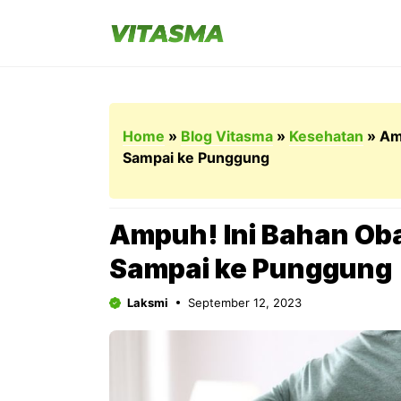
Langsung
ke
isi
Home
»
Blog Vitasma
»
Kesehatan
»
Am
Sampai ke Punggung
Ampuh! Ini Bahan Oba
Sampai ke Punggung
Laksmi
September 12, 2023