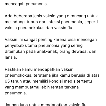
mencegah pneumonia.
Ada beberapa jenis vaksin yang dirancang untuk
melindungi tubuh dari infeksi pneumonia, seperti
vaksin pneumokokus dan vaksin flu.
Vaksin ini sangat penting karena bisa mencegah
penyebab utama pneumonia yang sering
ditemukan pada anak-anak, orang dewasa, dan
lansia.
Pastikan kamu mendapatkan vaksin
pneumokokus, terutama jika kamu berusia di atas
65 tahun atau memiliki kondisi medis tertentu
yang membuatmu lebih rentan terkena
pneumonia.
Jangan lupa untuk mendapatkan vaksin flu