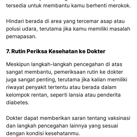
tersedia untuk membantu kamu berhenti merokok.
Hindari berada di area yang tercemar asap atau
polusi udara, terutama jika kamu memiliki masalah
pernapasan.
7. Rutin Periksa Kesehatan ke Dokter
Meskipun langkah-langkah pencegahan di atas
sangat membantu, pemeriksaan rutin ke dokter
juga sangat penting, terutama jika kalian memiliki
riwayat penyakit tertentu atau berada dalam
kelompok rentan, seperti lansia atau penderita
diabetes.
Dokter dapat memberikan saran tentang vaksinasi
dan langkah pencegahan lainnya yang sesuai
dengan kondisi kesehatanmu.