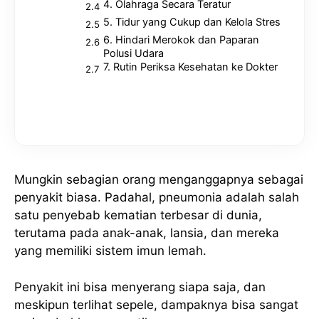
4. Olahraga Secara Teratur
5. Tidur yang Cukup dan Kelola Stres
6. Hindari Merokok dan Paparan
Polusi Udara
7. Rutin Periksa Kesehatan ke Dokter
Mungkin sebagian orang menganggapnya sebagai
penyakit biasa. Padahal, pneumonia adalah salah
satu penyebab kematian terbesar di dunia,
terutama pada anak-anak, lansia, dan mereka
yang memiliki sistem imun lemah.
Penyakit ini bisa menyerang siapa saja, dan
meskipun terlihat sepele, dampaknya bisa sangat