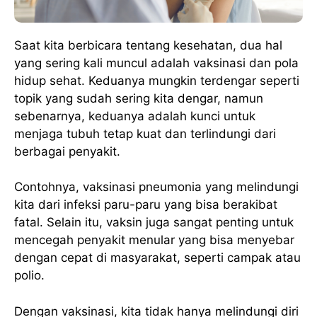
Saat kita berbicara tentang kesehatan, dua hal
yang sering kali muncul adalah vaksinasi dan pola
hidup sehat. Keduanya mungkin terdengar seperti
topik yang sudah sering kita dengar, namun
sebenarnya, keduanya adalah kunci untuk
menjaga tubuh tetap kuat dan terlindungi dari
berbagai penyakit.
Contohnya, vaksinasi pneumonia yang melindungi
kita dari infeksi paru-paru yang bisa berakibat
fatal. Selain itu, vaksin juga sangat penting untuk
mencegah penyakit menular yang bisa menyebar
dengan cepat di masyarakat, seperti campak atau
polio.
Dengan vaksinasi, kita tidak hanya melindungi diri