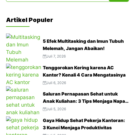
Artikel Populer
5 Efek Multitasking dan Imun Tubuh
Melemah, Jangan Abaikan!
Juli 7, 2026
Tenggorokan Kering karena AC
Kantor? Kenali 4 Cara Mengatasinya
Juli 6, 2026
Saluran Pernapasan Sehat untuk
Anak Kuliahan: 3 Tips Menjaga Napas
Tetap Optimal di Tengah Aktivitas
Juli 5, 2026
Padat
Gaya Hidup Sehat Pekerja Kantoran:
3 Kunci Menjaga Produktivitas