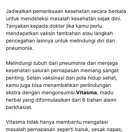
Jadwalkan pemeriksaan kesehatan secara berkala
untuk mendeteksi masalah kesehatan sejak dini.
Tanyakan kepada dokter jika kamu perlu
mendapatkan vaksin tambahan atau langkah
pencegahan lainnya untuk melindungi diri dari
pneumonia.
Melindungi tubuh dari pneumonia dan menjaga
kesehatan saluran pernapasan memang sangat
penting. Selain vaksinasi dan pola hidup sehat,
kamu juga bisa menambahkan perlindungan
ekstra dengan mengonsumsi
Vitasma
, madu
herbal yang diformulasikan dari 6 bahan alami
berkhasiat.
Vitasma tidak hanya membantu mengatasi
masalah pernapasan seperti batuk, sesak napas,