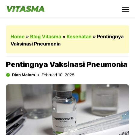
Langsung
ke
Me
isi
Home
»
Blog Vitasma
»
Kesehatan
»
Pentingnya
Vaksinasi Pneumonia
Pentingnya Vaksinasi Pneumonia
Dian Malam
Februari 10, 2025