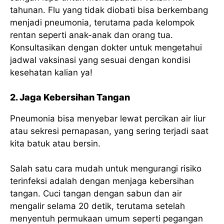
tahunan. Flu yang tidak diobati bisa berkembang
menjadi pneumonia, terutama pada kelompok
rentan seperti anak-anak dan orang tua.
Konsultasikan dengan dokter untuk mengetahui
jadwal vaksinasi yang sesuai dengan kondisi
kesehatan kalian ya!
2. Jaga Kebersihan Tangan
Pneumonia bisa menyebar lewat percikan air liur
atau sekresi pernapasan, yang sering terjadi saat
kita batuk atau bersin.
Salah satu cara mudah untuk mengurangi risiko
terinfeksi adalah dengan menjaga kebersihan
tangan. Cuci tangan dengan sabun dan air
mengalir selama 20 detik, terutama setelah
menyentuh permukaan umum seperti pegangan