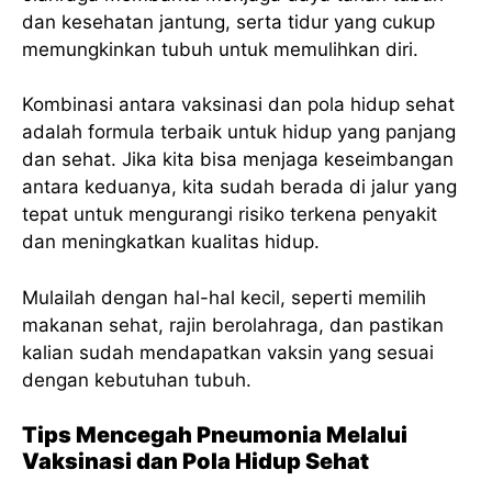
dan kesehatan jantung, serta tidur yang cukup
memungkinkan tubuh untuk memulihkan diri.
Kombinasi antara vaksinasi dan pola hidup sehat
adalah formula terbaik untuk hidup yang panjang
dan sehat. Jika kita bisa menjaga keseimbangan
antara keduanya, kita sudah berada di jalur yang
tepat untuk mengurangi risiko terkena penyakit
dan meningkatkan kualitas hidup.
Mulailah dengan hal-hal kecil, seperti memilih
makanan sehat, rajin berolahraga, dan pastikan
kalian sudah mendapatkan vaksin yang sesuai
dengan kebutuhan tubuh.
Tips Mencegah Pneumonia Melalui
Vaksinasi dan Pola Hidup Sehat