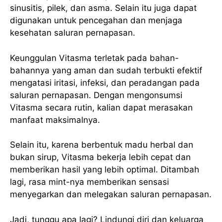
sinusitis, pilek, dan asma. Selain itu juga dapat
digunakan untuk pencegahan dan menjaga
kesehatan saluran pernapasan.
Keunggulan Vitasma terletak pada bahan-
bahannya yang aman dan sudah terbukti efektif
mengatasi iritasi, infeksi, dan peradangan pada
saluran pernapasan. Dengan mengonsumsi
Vitasma secara rutin, kalian dapat merasakan
manfaat maksimalnya.
Selain itu, karena berbentuk madu herbal dan
bukan sirup, Vitasma bekerja lebih cepat dan
memberikan hasil yang lebih optimal. Ditambah
lagi, rasa mint-nya memberikan sensasi
menyegarkan dan melegakan saluran pernapasan.
Jadi, tunggu apa lagi? Lindungi diri dan keluarga