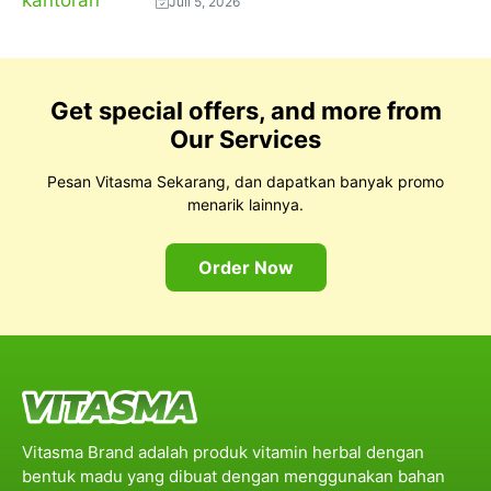
Juli 5, 2026
Get special offers, and more from
Our Services
Pesan Vitasma Sekarang, dan dapatkan banyak promo
menarik lainnya.
Order Now
Vitasma Brand adalah produk vitamin herbal dengan
bentuk madu yang dibuat dengan menggunakan bahan