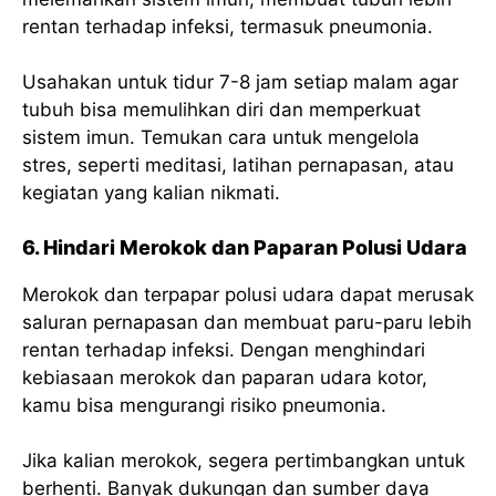
rentan terhadap infeksi, termasuk pneumonia.
Usahakan untuk tidur 7-8 jam setiap malam agar
tubuh bisa memulihkan diri dan memperkuat
sistem imun. Temukan cara untuk mengelola
stres, seperti meditasi, latihan pernapasan, atau
kegiatan yang kalian nikmati.
6. Hindari Merokok dan Paparan Polusi Udara
Merokok dan terpapar polusi udara dapat merusak
saluran pernapasan dan membuat paru-paru lebih
rentan terhadap infeksi. Dengan menghindari
kebiasaan merokok dan paparan udara kotor,
kamu bisa mengurangi risiko pneumonia.
Jika kalian merokok, segera pertimbangkan untuk
berhenti. Banyak dukungan dan sumber daya