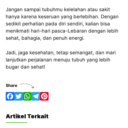
Jangan sampai tubuhmu kelelahan atau sakit
hanya karena keseruan yang berlebihan. Dengan
sedikit perhatian pada diri sendiri, kalian bisa
menikmati hari-hari pasca-Lebaran dengan lebih
sehat, bahagia, dan penuh energi.
Jadi, jaga kesehatan, tetap semangat, dan mari
lanjutkan perjalanan menuju tubuh yang lebih
bugar dan sehat!
Share
F
T
W
T
P
a
w
h
e
i
Artikel Terkait
c
i
a
l
n