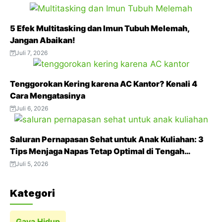
e
t
t
e
t
b
t
s
g
e
5 Efek Multitasking dan Imun Tubuh Melemah,
o
e
A
r
r
Jangan Abaikan!
o
r
p
a
e
Juli 7, 2026
k
p
m
s
t
Tenggorokan Kering karena AC Kantor? Kenali 4
Cara Mengatasinya
Juli 6, 2026
Saluran Pernapasan Sehat untuk Anak Kuliahan: 3
Tips Menjaga Napas Tetap Optimal di Tengah
Aktivitas Padat
Juli 5, 2026
Kategori
Gaya Hidup