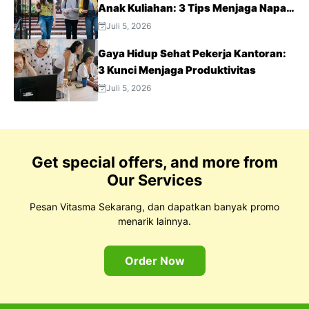
Anak Kuliahan: 3 Tips Menjaga Napas
Tetap Optimal di Tengah Aktivitas
Juli 5, 2026
Padat
Gaya Hidup Sehat Pekerja Kantoran:
3 Kunci Menjaga Produktivitas
Juli 5, 2026
Get special offers, and more from
Our Services
Pesan Vitasma Sekarang, dan dapatkan banyak promo
menarik lainnya.
Order Now