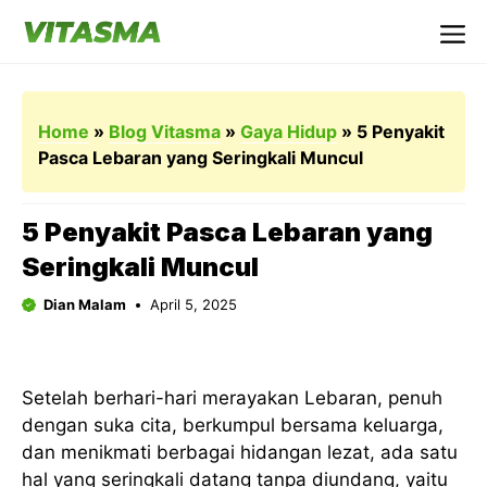
Langsung
ke
Me
isi
Home
»
Blog Vitasma
»
Gaya Hidup
»
5 Penyakit
Pasca Lebaran yang Seringkali Muncul
5 Penyakit Pasca Lebaran yang
Seringkali Muncul
Dian Malam
April 5, 2025
Setelah berhari-hari merayakan Lebaran, penuh
dengan suka cita, berkumpul bersama keluarga,
dan menikmati berbagai hidangan lezat, ada satu
hal yang seringkali datang tanpa diundang, yaitu