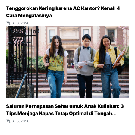
Tenggorokan Kering karena AC Kantor? Kenali 4
Cara Mengatasinya
Juli 6, 2026
Saluran Pernapasan Sehat untuk Anak Kuliahan: 3
Tips Menjaga Napas Tetap Optimal di Tengah
Aktivitas Padat
Juli 5, 2026