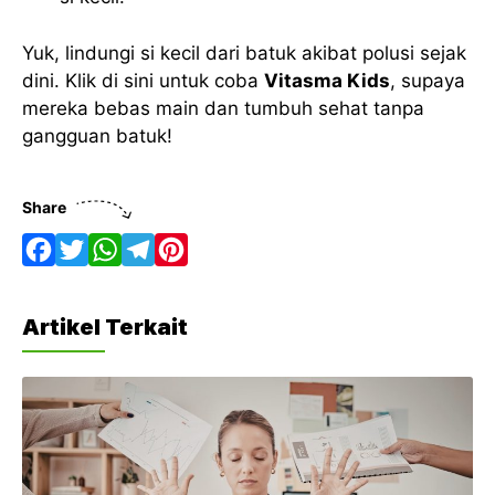
Yuk, lindungi si kecil dari batuk akibat polusi sejak
dini. Klik di sini untuk coba
Vitasma Kids
, supaya
mereka bebas main dan tumbuh sehat tanpa
gangguan batuk!
Share
F
T
W
T
P
a
w
h
e
i
Artikel Terkait
c
i
a
l
n
e
t
t
e
t
b
t
s
g
e
o
e
A
r
r
o
r
p
a
e