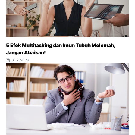
k
p
m
s
t
5 Efek Multitasking dan Imun Tubuh Melemah,
Jangan Abaikan!
Juli 7, 2026