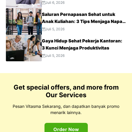
Juli 6, 2026
Saluran Pernapasan Sehat untuk
Anak Kuliahan: 3 Tips Menjaga Napas
Tetap Optimal di Tengah Aktivitas
Juli 5, 2026
Padat
Gaya Hidup Sehat Pekerja Kantoran:
3 Kunci Menjaga Produktivitas
Juli 5, 2026
Get special offers, and more from
Our Services
Pesan Vitasma Sekarang, dan dapatkan banyak promo
menarik lainnya.
Order Now