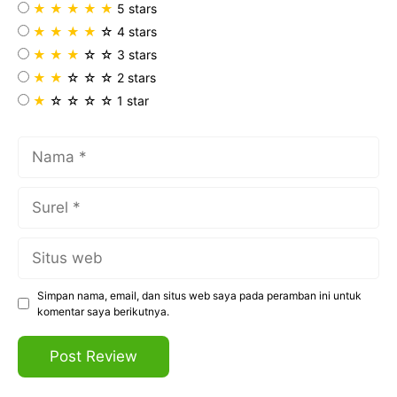
t
★
★
★
★
★
5 stars
★
★
★
★
☆
4 stars
★
★
★
☆
☆
3 stars
★
★
☆
☆
☆
2 stars
★
☆
☆
☆
☆
1 star
Nama
Surel
Situs
web
Simpan nama, email, dan situs web saya pada peramban ini untuk
komentar saya berikutnya.