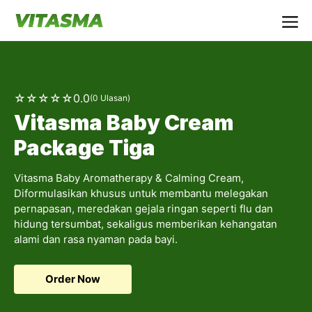
Langsung
ke
Me
isi
☆
☆
☆
☆
☆
0.0
(0 Ulasan)
Vitasma Baby Cream
Package Tiga
Vitasma Baby Aromatherapy & Calming Cream,
Diformulasikan khusus untuk membantu melegakan
pernapasan, meredakan gejala ringan seperti flu dan
hidung tersumbat, sekaligus memberikan kehangatan
alami dan rasa nyaman pada bayi.
Order Now