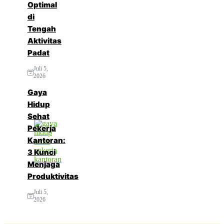
Optimal
di
Tengah
Aktivitas
Padat
Juli 5,
2026
Gaya
Hidup
Sehat
Pekerja
Kantoran:
3 Kunci
Menjaga
Produktivitas
Juli 5,
2026