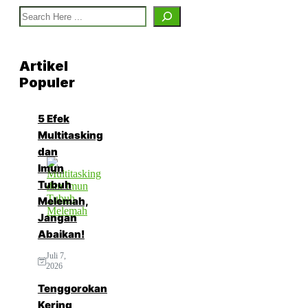
Search
Artikel
Populer
5 Efek
Multitasking
dan
Imun
Tubuh
Melemah,
Jangan
Abaikan!
Juli 7,
2026
Tenggorokan
Kering