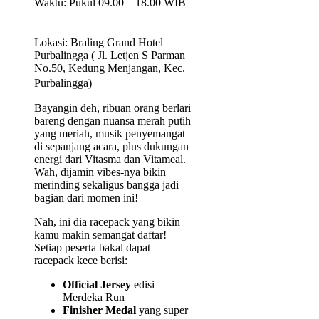
Waktu: Pukul 09.00 – 18.00 WIB
Lokasi: Braling Grand Hotel
Purbalingga ( Jl. Letjen S Parman
No.50, Kedung Menjangan, Kec.
Purbalingga)
Bayangin deh, ribuan orang berlari
bareng dengan nuansa merah putih
yang meriah, musik penyemangat
di sepanjang acara, plus dukungan
energi dari Vitasma dan Vitameal.
Wah, dijamin vibes-nya bikin
merinding sekaligus bangga jadi
bagian dari momen ini!
Nah, ini dia racepack yang bikin
kamu makin semangat daftar!
Setiap peserta bakal dapat
racepack kece berisi:
Official Jersey
edisi
Merdeka Run
Finisher Medal
yang super