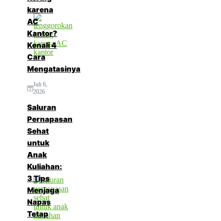
karena
AC
Kantor?
Kenali 4
Cara
Mengatasinya
Juli 6,
2026
Saluran
Pernapasan
Sehat
untuk
Anak
Kuliahan:
3 Tips
Menjaga
Napas
Tetap