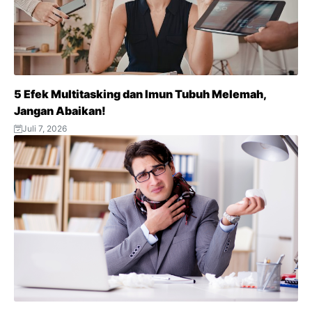
k
p
m
s
t
5 Efek Multitasking dan Imun Tubuh Melemah,
Jangan Abaikan!
Juli 7, 2026