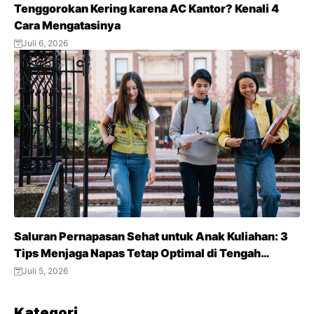
Tenggorokan Kering karena AC Kantor? Kenali 4
Cara Mengatasinya
Juli 6, 2026
Saluran Pernapasan Sehat untuk Anak Kuliahan: 3
Tips Menjaga Napas Tetap Optimal di Tengah
Aktivitas Padat
Juli 5, 2026
Kategori