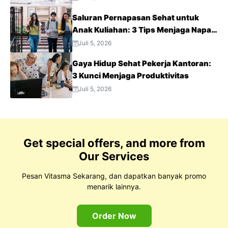
Saluran Pernapasan Sehat untuk
Anak Kuliahan: 3 Tips Menjaga Napas
Tetap Optimal di Tengah Aktivitas
Juli 5, 2026
Padat
Gaya Hidup Sehat Pekerja Kantoran:
3 Kunci Menjaga Produktivitas
Juli 5, 2026
Get special offers, and more from
Our Services
Pesan Vitasma Sekarang, dan dapatkan banyak promo
menarik lainnya.
Order Now