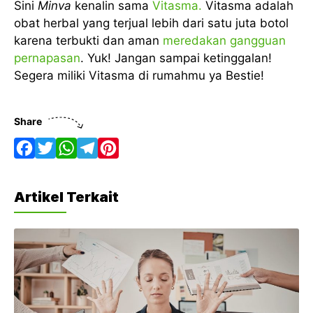
Sini
Minva
kenalin sama
Vitasma.
Vitasma adalah
obat herbal yang terjual lebih dari satu juta botol
karena terbukti dan aman
meredakan gangguan
pernapasan
. Yuk! Jangan sampai ketinggalan!
Segera miliki Vitasma di rumahmu ya Bestie!
Share
F
T
W
T
P
a
w
h
e
i
Artikel Terkait
c
i
a
l
n
e
t
t
e
t
b
t
s
g
e
o
e
A
r
r
o
r
p
a
e