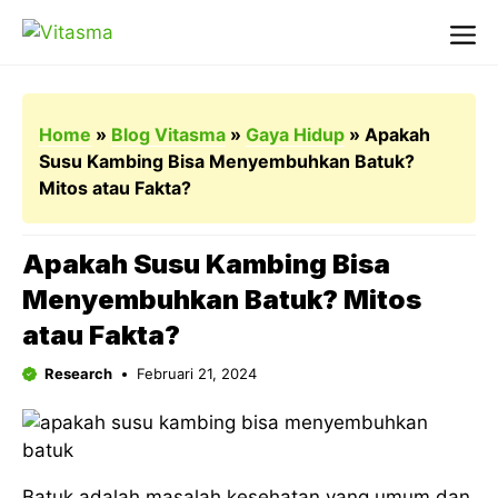
Langsung
ke
Me
isi
Home
»
Blog Vitasma
»
Gaya Hidup
»
Apakah
Susu Kambing Bisa Menyembuhkan Batuk?
Mitos atau Fakta?
Apakah Susu Kambing Bisa
Menyembuhkan Batuk? Mitos
atau Fakta?
Research
Februari 21, 2024
Batuk adalah masalah kesehatan yang umum dan