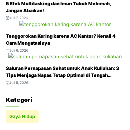
5 Efek Multitasking dan Imun Tubuh Melemah,
o
e
A
r
r
Jangan Abaikan!
o
r
p
a
e
Juli 7, 2026
k
p
m
s
t
Tenggorokan Kering karena AC Kantor? Kenali 4
Cara Mengatasinya
Juli 6, 2026
Saluran Pernapasan Sehat untuk Anak Kuliahan: 3
Tips Menjaga Napas Tetap Optimal di Tengah
Aktivitas Padat
Juli 5, 2026
Kategori
Gaya Hidup