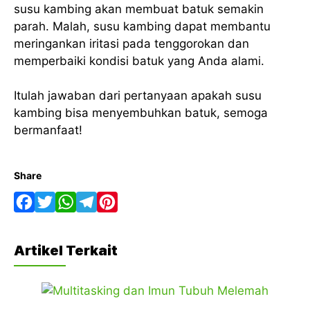
susu kambing akan membuat batuk semakin
parah. Malah, susu kambing dapat membantu
meringankan iritasi pada tenggorokan dan
memperbaiki kondisi batuk yang Anda alami.
Itulah jawaban dari pertanyaan apakah susu
kambing bisa menyembuhkan batuk, semoga
bermanfaat!
Share
F
T
W
T
P
a
w
h
e
i
Artikel Terkait
c
i
a
l
n
e
t
t
e
t
b
t
s
g
e