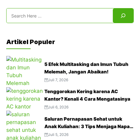
Search
Artikel Populer
5 Efek Multitasking dan Imun Tubuh
Melemah, Jangan Abaikan!
Juli 7, 2026
Tenggorokan Kering karena AC
Kantor? Kenali 4 Cara Mengatasinya
Juli 6, 2026
Saluran Pernapasan Sehat untuk
Anak Kuliahan: 3 Tips Menjaga Napas
Tetap Optimal di Tengah Aktivitas
Juli 5, 2026