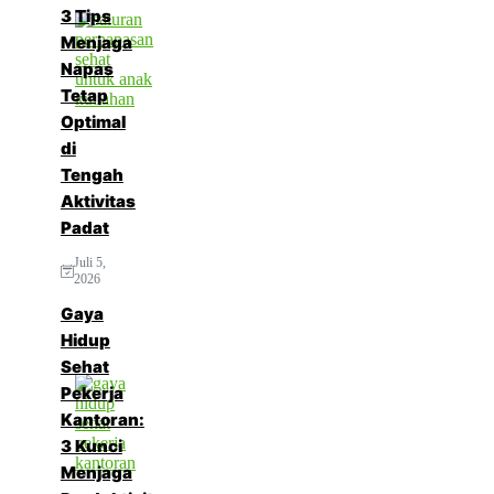
3 Tips
Menjaga
Napas
Tetap
Optimal
di
Tengah
Aktivitas
Padat
Juli 5,
2026
Gaya
Hidup
Sehat
Pekerja
Kantoran:
3 Kunci
Menjaga