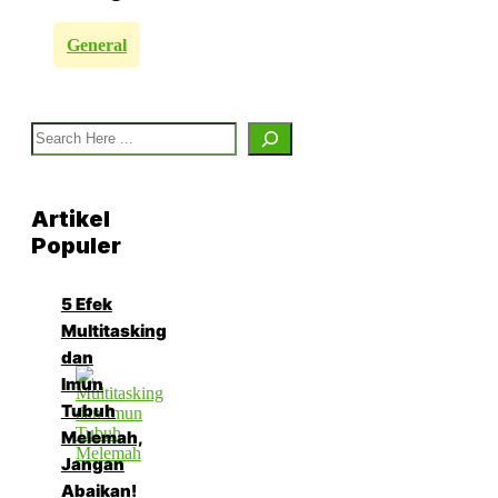
General
Search
Artikel
Populer
5 Efek
Multitasking
dan
Imun
Tubuh
Melemah,
Jangan
Abaikan!