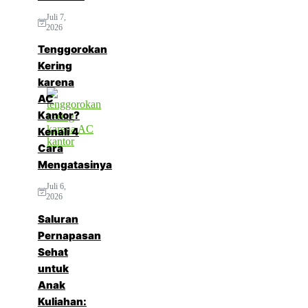
Juli 7,
2026
Tenggorokan
Kering
karena
AC
Kantor?
Kenali 4
Cara
Mengatasinya
Juli 6,
2026
Saluran
Pernapasan
Sehat
untuk
Anak
Kuliahan: