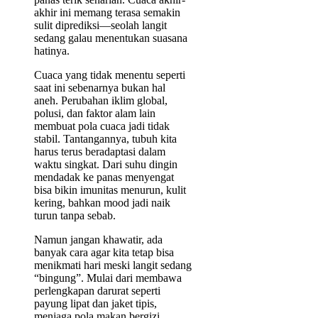
akhir ini memang terasa semakin
sulit diprediksi—seolah langit
sedang galau menentukan suasana
hatinya.
Cuaca yang tidak menentu seperti
saat ini sebenarnya bukan hal
aneh. Perubahan iklim global,
polusi, dan faktor alam lain
membuat pola cuaca jadi tidak
stabil. Tantangannya, tubuh kita
harus terus beradaptasi dalam
waktu singkat. Dari suhu dingin
mendadak ke panas menyengat
bisa bikin imunitas menurun, kulit
kering, bahkan mood jadi naik
turun tanpa sebab.
Namun jangan khawatir, ada
banyak cara agar kita tetap bisa
menikmati hari meski langit sedang
“bingung”. Mulai dari membawa
perlengkapan darurat seperti
payung lipat dan jaket tipis,
menjaga pola makan bergizi,