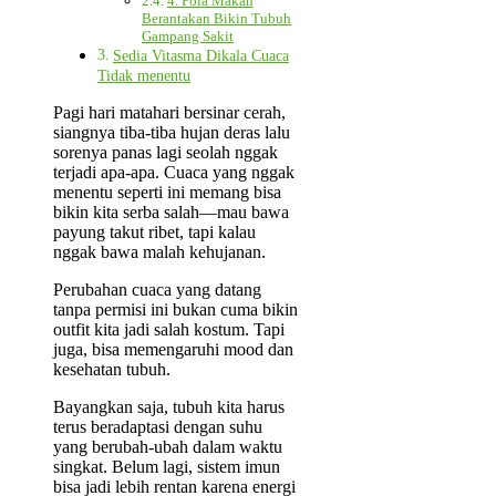
4. Pola Makan
Berantakan Bikin Tubuh
Gampang Sakit
Sedia Vitasma Dikala Cuaca
Tidak menentu
Pagi hari matahari bersinar cerah,
siangnya tiba-tiba hujan deras lalu
sorenya panas lagi seolah nggak
terjadi apa-apa. Cuaca yang nggak
menentu seperti ini memang bisa
bikin kita serba salah—mau bawa
payung takut ribet, tapi kalau
nggak bawa malah kehujanan.
Perubahan cuaca yang datang
tanpa permisi ini bukan cuma bikin
outfit kita jadi salah kostum. Tapi
juga, bisa memengaruhi mood dan
kesehatan tubuh.
Bayangkan saja, tubuh kita harus
terus beradaptasi dengan suhu
yang berubah-ubah dalam waktu
singkat. Belum lagi, sistem imun
bisa jadi lebih rentan karena energi