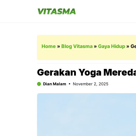
Langsung
ke
isi
Home
»
Blog Vitasma
»
Gaya Hidup
»
Ge
Gerakan Yoga Mered
Dian Malam
November 2, 2025