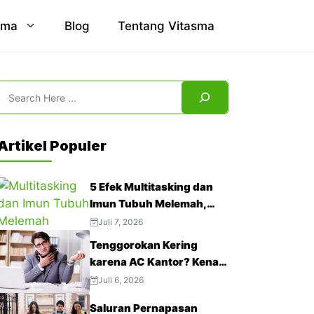
sma
Blog
Tentang Vitasma
Search
Artikel Populer
5 Efek Multitasking dan
Imun Tubuh Melemah,
Jangan Abaikan!
Juli 7, 2026
Tenggorokan Kering
karena AC Kantor? Kenali
4 Cara Mengatasinya
Juli 6, 2026
Saluran Pernapasan