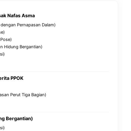
sak Nafas Asma
a dengan Pernapasan Dalam)
se)
 Pose)
n Hidung Bergantian)
si)
erita PPOK
asan Perut Tiga Bagian)
ng Bergantian)
si)