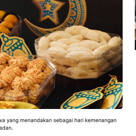
imewa yang menandakan sebagai hari kemenangan
madan.