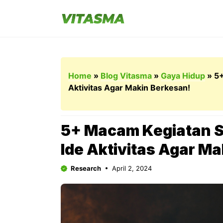
Langsung
ke
isi
Home
»
Blog Vitasma
»
Gaya Hidup
»
5+
Aktivitas Agar Makin Berkesan!
5+ Macam Kegiatan Se
Ide Aktivitas Agar M
Research
April 2, 2024