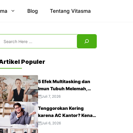
sma
Blog
Tentang Vitasma
Search
Artikel Populer
5 Efek Multitasking dan
Imun Tubuh Melemah,
Jangan Abaikan!
Juli 7, 2026
Tenggorokan Kering
karena AC Kantor? Kenali
4 Cara Mengatasinya
Juli 6, 2026